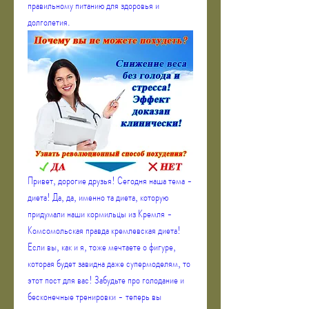
правильному питанию для здоровья и 
долголетия.
Привет, дорогие друзья! Сегодня наша тема - 
диета! Да, да, именно та диета, которую 
придумали наши кормильцы из Кремля - 
Комсомольская правда кремлевская диета! 
Если вы, как и я, тоже мечтаете о фигуре, 
которая будет завидна даже супермоделям, то 
этот пост для вас! Забудьте про голодание и 
бесконечные тренировки - теперь вы 