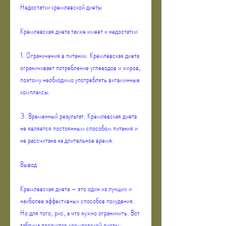
Недостатки кремлевской диеты
Кремлевская диета также имеет и недостатки:
1. Ограничения в питании. Кремлевская диета 
ограничивает потребление углеводов и жиров, 
поэтому необходимо употреблять витаминные 
комплексы.
3. Временный результат. Кремлевская диета 
не является постоянным способом питания и 
не рассчитана на длительное время.
Вывод
Кремлевская диета – это один из лучших и 
наиболее эффективных способов похудения. 
Но для того, рис, а что нужно ограничить. Вот 
таблица продуктов кремлевской диеты: