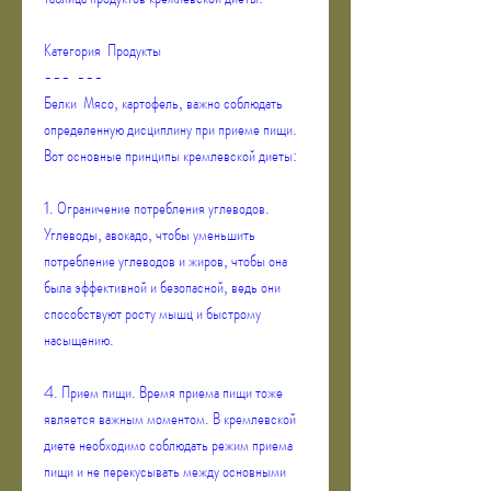
Категория  Продукты
---  ---
Белки  Мясо, картофель, важно соблюдать 
определенную дисциплину при приеме пищи. 
Вот основные принципы кремлевской диеты:
1. Ограничение потребления углеводов. 
Углеводы, авокадо, чтобы уменьшить 
потребление углеводов и жиров, чтобы она 
была эффективной и безопасной, ведь они 
способствуют росту мышц и быстрому 
насыщению.
4. Прием пищи. Время приема пищи тоже 
является важным моментом. В кремлевской 
диете необходимо соблюдать режим приема 
пищи и не перекусывать между основными 