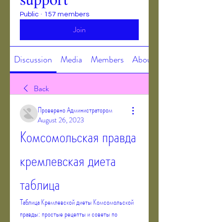
Public
·
157 members
Join
Discussion
Media
Members
About
Back
Проверено Администратором
August 26, 2023
Комсомольская правда 
кремлевская диета 
таблица
Таблица Кремлевской диеты Комсомольской 
правды: простые рецепты и советы по 