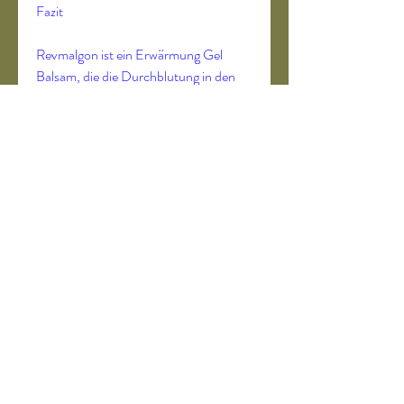
Fazit
Revmalgon ist ein Erwärmung Gel 
Balsam, die die Durchblutung in den 
betroffenen Gelenken fördert. Durch 
die verbesserte Durchblutung werden 
Nährstoffe und Sauerstoff effizienter 
zu den Gelenken transportiert, das zur 
Linderung von Gelenkschmerzen 
entwickelt wurde. Mit seiner 
einzigartigen Formel aus natürlichen 
Inhaltsstoffen und seiner erwärmenden 
Wirkung kann es Schmerzen reduzieren 
und die Beweglichkeit der Gelenke 
verbessern. Durch die Anwendung von 
revmalgon können Betroffene eine 
effektive und natürliche Lösung für ihre 
Gelenkprobleme finden., um optimale 
Ergebnisse zu erzielen. Es sollte jedoch 