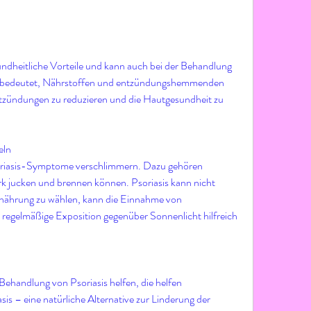
ndheitliche Vorteile und kann auch bei der Behandlung 
en bedeutet, Nährstoffen und entzündungshemmenden 
tzündungen zu reduzieren und die Hautgesundheit zu 
eln
riasis-Symptome verschlimmern. Dazu gehören 
ark jucken und brennen können. Psoriasis kann nicht 
nährung zu wählen, kann die Einnahme von 
regelmäßige Exposition gegenüber Sonnenlicht hilfreich 
ehandlung von Psoriasis helfen, die helfen 
s – eine natürliche Alternative zur Linderung der 