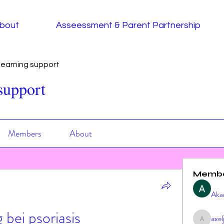
bout
Asseessment & Parent Partnership
earning support
support
Members
About
Memb
Aka
bei psoriasis
axe
axeljag