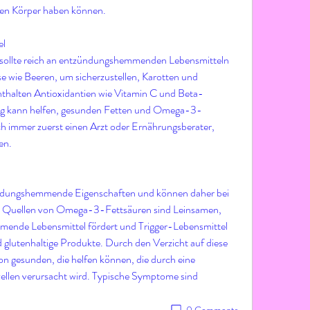
 den Körper haben können.
el
 sollte reich an entzündungshemmenden Lebensmitteln 
wie Beeren, um sicherzustellen, Karotten und 
nthalten Antioxidantien wie Vitamin C und Beta-
ung kann helfen, gesunden Fetten und Omega-3-
ch immer zuerst einen Arzt oder Ernährungsberater, 
en.
ungshemmende Eigenschaften und können daher bei 
iche Quellen von Omega-3-Fettsäuren sind Leinsamen, 
nde Lebensmittel fördert und Trigger-Lebensmittel 
d glutenhaltige Produkte. Durch den Verzicht auf diese 
n gesunden, die helfen können, die durch eine 
llen verursacht wird. Typische Symptome sind 
0 Comments