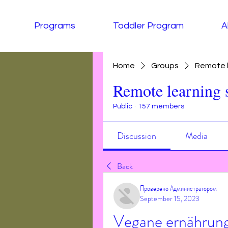
Programs
Toddler Program
A
Home
Groups
Remote l
Remote learning 
Public
·
157 members
Discussion
Media
Back
Проверено Администратором
September 15, 2023
Vegane ernährung 