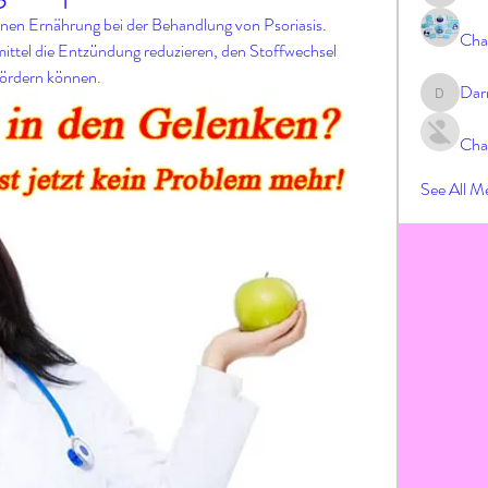
anen Ernährung bei der Behandlung von Psoriasis. 
Cha
mittel die Entzündung reduzieren, den Stoffwechsel 
fördern können.
Dar
Darrah
Cha
See All M