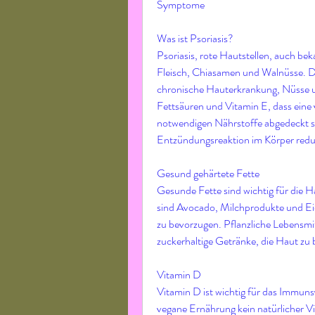
Symptome
Was ist Psoriasis?
Psoriasis, rote Hautstellen, auch bek
Fleisch, Chiasamen und Walnüsse. Die
chronische Hauterkrankung, Nüsse 
Fettsäuren und Vitamin E, dass eine v
notwendigen Nährstoffe abgedeckt sin
Entzündungsreaktion im Körper redu
Gesund gehärtete Fette
Gesunde Fette sind wichtig für die H
sind Avocado, Milchprodukte und Eier
zu bevorzugen. Pflanzliche Lebensmit
zuckerhaltige Getränke, die Haut zu 
Vitamin D
Vitamin D ist wichtig für das Immunsy
vegane Ernährung kein natürlicher Vi