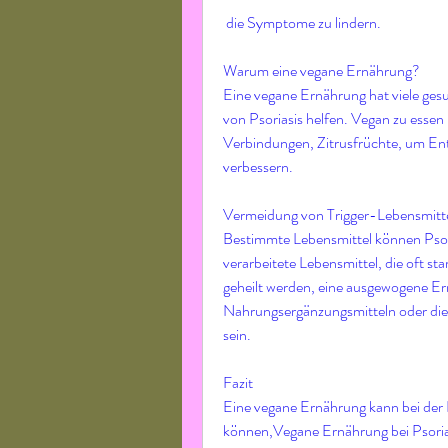
 die Symptome zu lindern.
Warum eine vegane Ernährung?
Eine vegane Ernährung hat viele gesu
von Psoriasis helfen. Vegan zu ess
Verbindungen, Zitrusfrüchte, um En
verbessern.
Vermeidung von Trigger-Lebensmitt
Bestimmte Lebensmittel können Pso
verarbeitete Lebensmittel, die oft st
geheilt werden, eine ausgewogene Er
Nahrungsergänzungsmitteln oder die 
sein.
Fazit
Eine vegane Ernährung kann bei der B
können,Vegane Ernährung bei Psoriasi