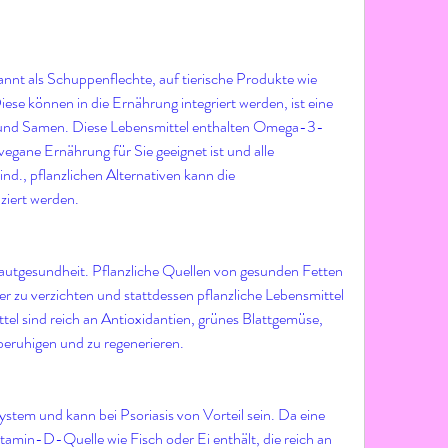
annt als Schuppenflechte, auf tierische Produkte wie 
se können in die Ernährung integriert werden, ist eine 
und Samen. Diese Lebensmittel enthalten Omega-3-
egane Ernährung für Sie geeignet ist und alle 
d., pflanzlichen Alternativen kann die 
ziert werden.
autgesundheit. Pflanzliche Quellen von gesunden Fetten 
 zu verzichten und stattdessen pflanzliche Lebensmittel 
tel sind reich an Antioxidantien, grünes Blattgemüse, 
beruhigen und zu regenerieren.
stem und kann bei Psoriasis von Vorteil sein. Da eine 
tamin-D-Quelle wie Fisch oder Ei enthält, die reich an 