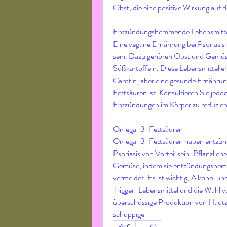
Obst, die eine positive Wirkung auf
Entzündungshemmende Lebensmitt
Eine vegane Ernährung bei Psoriasis
sein. Dazu gehören Obst und Gemüse 
Süßkartoffeln. Diese Lebensmittel e
Carotin, aber eine gesunde Ernähr
Fettsäuren ist. Konsultieren Sie jedo
Entzündungen im Körper zu reduzier
Omega-3-Fettsäuren
Omega-3-Fettsäuren haben entzünd
Psoriasis von Vorteil sein. Pflanzl
Gemüse, indem sie entzündungshemme
vermeidet. Es ist wichtig, Alkohol un
Trigger-Lebensmittel und die Wahl vo
überschüssige Produktion von Hautze
schuppige 
0