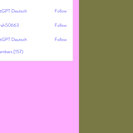
tGPT Deutsch
Follow
rah50663
Follow
50663
tGPT Deutsch
Follow
embers (157)