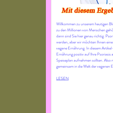
Willkommen zu unserem heutigen Blog
zu den Millionen von Menschen gehör
dann sind Sie hier genau richtig. Psor
werden, aber wir möchten Ihnen eine n
vegane Ernährung. In diesem Artikel w
Ernährung positiv auf Ihre Psoriasis 
Speiseplan aufnehmen sollten. Also m
gemeinsam in die Welt der veganen E
LESEN