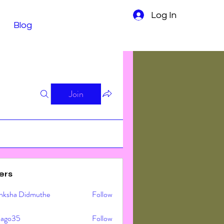
Log In
Blog
Join
ers
nksha Didmuthe
Follow
ljago35
Follow
o35