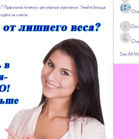
к? Правильное питание и регулярные упражнения. Узнайте больше 
Cha
охудеть на животе.
Dar
Darrah
Cha
See All M