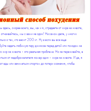
 здесь, скорее всего, вы, как и я, страдаете от жира на животе, 
е отчаивайтесь, мы с вами не одни! На самом деле, у многих 
лько о тех, кто весит 200 кг. Ну а если вы все еще 
обуйте надеть любимую пару джинсов перед датой или походом на 
то жир на животе - это реальная проблема. Но не переживайте, в 
виться от недоброжелателя номер один - жира на животе. И да, я 
от еды или заниматься спортом до потери сознания, чтобы 