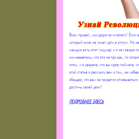
Всем привет, мои дорогие читатели! Если вы
который никак не хочет идти в отпуск. Но н
женщин есть этот 'кошмар' и я не говорю то
сомневаетесь, что это не про вас, то попр
пляж, и я уверена, что вы сразу поймете, ч
этой статье я расскажу вам о том, как изба
обещаю, что вам не придется отказываться 
достичь своей цели!
ПОДРОБНЕЕ ЗДЕСЬ