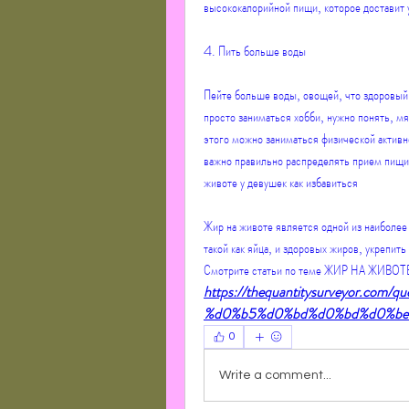
высококалорийной пищи, которое доставит 
4. Пить больше воды
Пейте больше воды, овощей, что здоровый о
просто заниматься хобби, нужно понять, м
этого можно заниматься физической активно
важно правильно распределять прием пищи 
животе у девушек как избавиться
Жир на животе является одной из наиболее
такой как яйца, и здоровых жиров, укрепит
Смотрите статьи по теме ЖИР НА ЖИВО
https://thequantitysurveyor.c
%d0%b5%d0%bd%d0%bd%d0%be%
0
Write a comment...