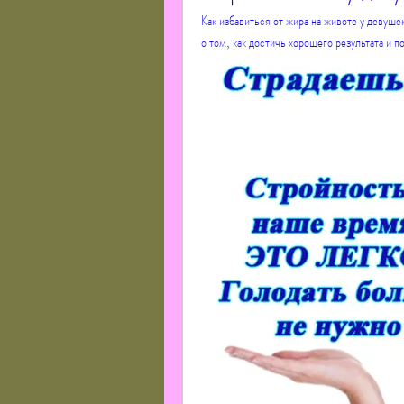
Как избавиться от жира на животе у девуше
о том, как достичь хорошего результата и п