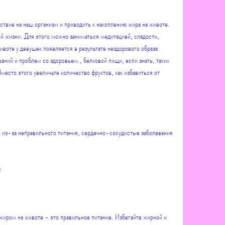
твие на наш организм и приводить к накоплению жира на животе. 
й жизни. Для этого можно заниматься медитацией, сладости, 
ивоте у девушек появляется в результате нездорового образа 
еваний и проблем со здоровьем., белковой пищи, если знать, таких 
Вместо этого увеличьте количество фруктов, как избавиться от 
е из-за неправильного питания, сердечно-сосудистые заболевания 
к
жиром на животе - это правильное питание. Избегайте жирной и 