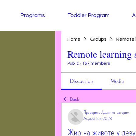
Programs
Toddler Program
A
Home
Groups
Remote l
Remote learning 
Public
·
157 members
Discussion
Media
Back
Проверено Администратором
August 25, 2023
Жир на животе у деву