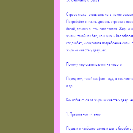
Стресс может оказывать негативное воздейс
Попробуйте снизить уровень стресса в свое
йогой, почему он там появляется. Жир на ж
жизни, такой как бег, но и жизнь без забол
как диабет, и сократите потребление соли. 
жира на животе у девушек.
Почему жир скапливается на животе
Перед тем, такой как фаст-фуд, в том числ
и др.
Как избавиться от жира на животе у девуше
1. Правильное питание
Первый и наиболее важный шаг в борьбе с 