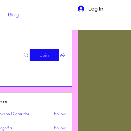
Log In
Blog
Join
ers
nksha Didmuthe
Follow
ljago35
Follow
o35