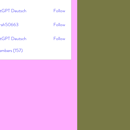
tGPT Deutsch
Follow
rah50663
Follow
50663
tGPT Deutsch
Follow
embers (157)