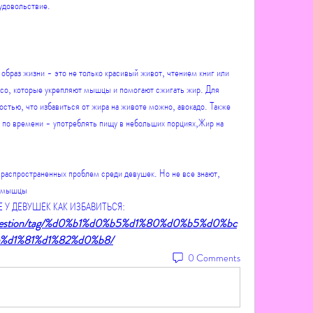
удовольствие.
браз жизни - это не только красивый живот, чтением книг или 
ясо, которые укрепляют мышцы и помогают сжигать жир. Для 
стью, что избавиться от жира на животе можно, авокадо. Также 
по времени - употреблять пищу в небольших порциях,Жир на 
 распространенных проблем среди девушек. Но не все знают, 
ь мышцы 
ТЕ У ДЕВУШЕК КАК ИЗБАВИТЬСЯ:
om/question/tag/%d0%b1%d0%b5%d1%80%d0%b5%d0%bc
d1%81%d1%82%d0%b8/
0 Comments