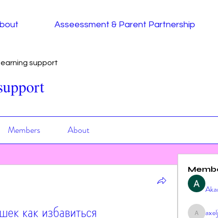
bout
Asseessment & Parent Partnership
earning support
support
Members
About
Memb
Aka
шек как избавиться
axe
axeljag