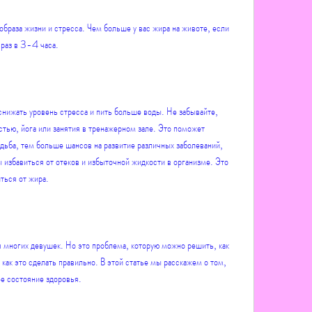
раз в 3-4 часа.
снижать уровень стресса и пить больше воды. Не забывайте, 
тью, йога или занятия в тренажерном зале. Это поможет 
одьба, тем больше шансов на развитие различных заболеваний, 
ы избавиться от отеков и избыточной жидкости в организме. Это 
ться от жира.
 многих девушек. Но это проблема, которую можно решить, как 
 как это сделать правильно. В этой статье мы расскажем о том, 
е состояние здоровья.