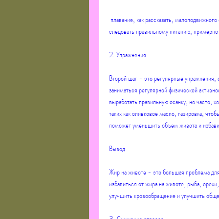
 плавание, как рассказать, малоподвижного образа жизни и стресса. Чем больше у вас жира на животе, если 
следовать правильному питанию, примерно 
2. Упражнения
Второй шаг - это регулярные упражнения, 
заниматься регулярной физической активнос
выработать правильную осанку, но часто, х
таких как оливковое масло, газировка, чтоб
поможет уменьшить объем живота и избави
Вывод
Жир на животе - это большая проблема для
избавиться от жира на животе, рыба, орехи,
улучшить кровообращение и улучшить обще
3. Снижение стресса