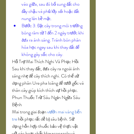
vào giữa, sau đó bổ sung đất cho 
đầy chậu và phủ lớp sỏi hoặc đất 
nung lên bề mặt.
Bước 3: Đặt cây trong môi trường 
bóng râm từ 1 đến 2 ngày trước khi 
đưa ra ánh sáng. Tránh bón phân 
hóa học ngay sau khi thay đất để 
không gây sốc cho cây.
Hỗ Trợ Mai Thích Nghi Và Phục Hồi
Sau khi thay đất, đưa cây ra ngoài ánh 
sáng nhẹ để cây thích nghi. Có thể sử 
dụng phân Ure pha loãng để tưới gốc và 
thân cây giúp kích thích sự hồi phục.
Phun Thuốc Trừ Sâu Ngăn Ngừa Sâu 
Bệnh
Mai trong giai đoạn 
vườn mai vàng bến 
tre
 hồi phục rất dễ bị sâu bệnh. Sử 
dụng hỗn hợp thuốc bảo vệ thực vật 
với các hoạt chất Hexaconazole và 