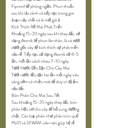
Fipronil để phòng ngừa. Phun thuốc 
sau khi tỉa cành và tiếp tục trong giai 
đoạn nảy chồi và lá mới già đi.
Kích Thích Rễ Mai Phát Triển
Khoảng 15-20 ngày sau khi thay đất, sử 
dụng Atonik để phun lên thân, lá và tưới 
dưới gốc cây để kích thích sự phát triển 
của rễ. Tiếp tục sử dụng Atonik từ 4-5 
lần, mỗi lần cách nhau 7-10 ngày.
Tưới Nước Đều Đặn Cho Cây Mai
Tưới nước đều đặn hai lần mỗi ngày vào 
sáng sớm và chiều mát để duy trì độ ẩm 
của đất.
Bón Phân Cho Mai Sau Tết
Sau khoảng 15-20 ngày thay đất, bón 
phân hữu cơ cho cây để bổ sung dưỡng 
chất. Các loại phân như phân trùn quế 
Pb01 và SFARM viên nén giúp hệ rễ 