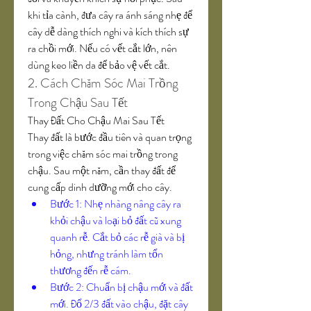
khi tỉa cành, đưa cây ra ánh sáng nhẹ để 
cây dễ dàng thích nghi và kích thích sự 
ra chồi mới. Nếu có vết cắt lớn, nên 
dùng keo liền da để bảo vệ vết cắt.
2. Cách Chăm Sóc Mai Trồng 
Trong Chậu Sau Tết
Thay Đất Cho Chậu Mai Sau Tết
Thay đất là bước đầu tiên và quan trọng 
trong việc chăm sóc mai trồng trong 
chậu. Sau một năm, cần thay đất để 
cung cấp dinh dưỡng mới cho cây.
Bước 1: Nhẹ nhàng nâng cây ra 
khỏi chậu và loại bỏ đất cũ xung 
quanh rễ. Cắt bỏ các rễ già và bị 
hỏng, nhưng tránh làm tổn 
thương đến rễ cám.
Bước 2: Chuẩn bị chậu mới và đất 
mới. Đổ 2/3 đất vào chậu, đặt cây 