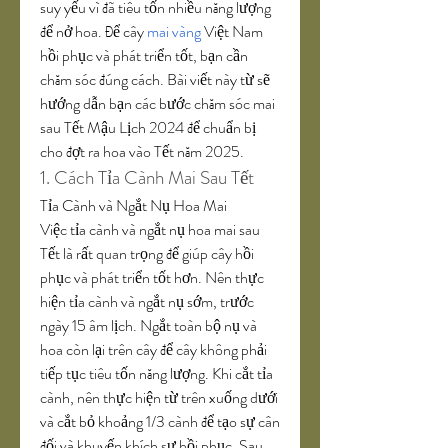
suy yếu vì đã tiêu tốn nhiều năng lượng 
để nở hoa. Để cây 
mai vàng
 Việt Nam 
hồi phục và phát triển tốt, bạn cần 
chăm sóc đúng cách. Bài viết này từ sẽ 
hướng dẫn bạn các bước chăm sóc mai 
sau Tết Mậu Lịch 2024 để chuẩn bị 
cho đợt ra hoa vào Tết năm 2025.
1. Cách Tỉa Cành Mai Sau Tết
Tỉa Cành và Ngắt Nụ Hoa Mai
Việc tỉa cành và ngắt nụ hoa mai sau 
Tết là rất quan trọng để giúp cây hồi 
phục và phát triển tốt hơn. Nên thực 
hiện tỉa cành và ngắt nụ sớm, trước 
ngày 15 âm lịch. Ngắt toàn bộ nụ và 
hoa còn lại trên cây để cây không phải 
tiếp tục tiêu tốn năng lượng. Khi cắt tỉa 
cành, nên thực hiện từ trên xuống dưới 
và cắt bỏ khoảng 1/3 cành để tạo sự cân 
đối và khuyến khích sự hồi phục. Sau 