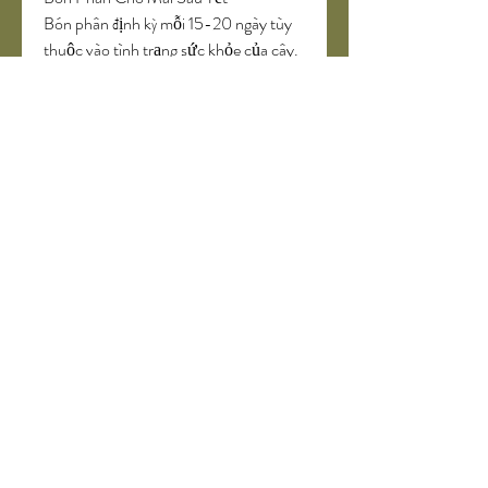
Bón phân định kỳ mỗi 15-20 ngày tùy 
thuộc vào tình trạng sức khỏe của cây. 
Các loại phân như TRIMIX-N1, 
TRICHOMIX-DT và TRIMIX-N2 giúp 
phục hồi nhanh chóng và ngăn ngừa 
bệnh nấm.
===>> Xem thêm: Tìm hiểu thêm về 
các giống hoa mai vàng
Kết Luận
Hy vọng với những hướng dẫn chi tiết 
trên, bạn sẽ biết cách chăm sóc cây mai 
sau Tết để cây hồi phục và phát triển tốt 
nhất. Nếu có bất kỳ câu hỏi nào, đừng 
ngần ngại liên hệ với Công ty Nệm 
Thắng Lợi để được tư vấn thêm. Chúc 
bạn có một mùa Tết năm 2025 với 
những cây mai nở hoa rực rỡ!