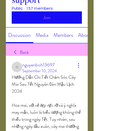
Public
·
157 members
Join
Discussion
Media
Members
About
Back
nguyenbich13697
nguyenbich13697
September 10, 2024
Hướng Dẫn Chi Tiết Chăm Sóc Cây 
Mai Sau Tết Nguyên Đán Mậu Lịch 
2024
Hoa mai, với vẻ đẹp rực rỡ và ý nghĩa 
may mắn, luôn là biểu tượng không thể 
thiếu trong ngày Tết. Tuy nhiên, sau 
những ngày đầu xuân, cây mai thường 