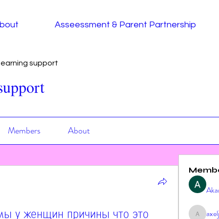
bout
Asseessment & Parent Partnership
earning support
support
Members
About
Memb
Aka
ы у женщин причины что это 
axe
axeljag