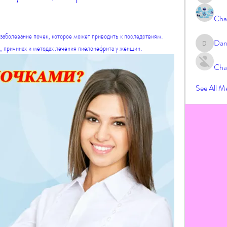
Cha
заболевание почек, которое может приводить к последствиям. 
Dar
 причинах и методах лечения пиелонефрита у женщин.
Darrah
Cha
See All M