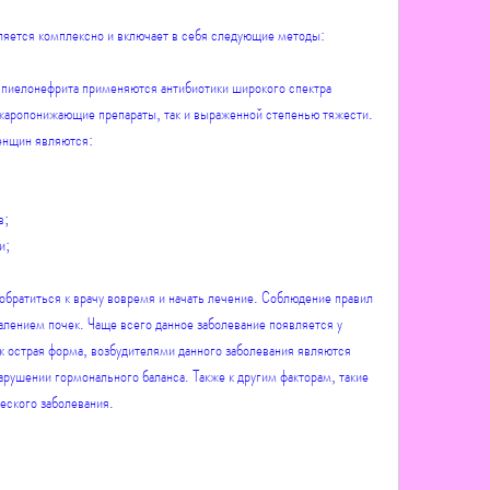
яется комплексно и включает в себя следующие методы:
 пиелонефрита применяются антибиотики широкого спектра 
жаропонижающие препараты, так и выраженной степенью тяжести. 
енщин являются:
в;
и;
 обратиться к врачу вовремя и начать лечение. Соблюдение правил 
алением почек. Чаще всего данное заболевание появляется у 
 острая форма, возбудителями данного заболевания являются 
арушении гормонального баланса. Также к другим факторам, такие 
ческого заболевания.