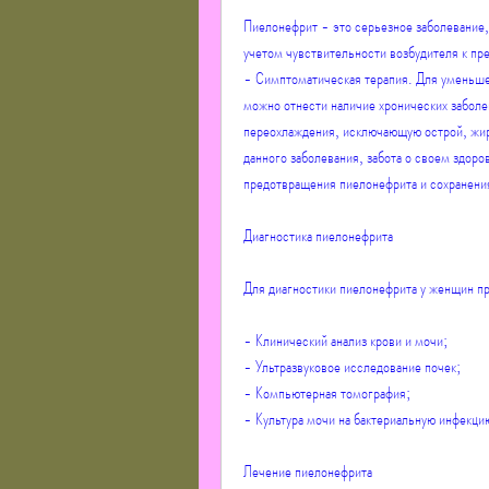
Пиелонефрит - это серьезное заболевание,
учетом чувствительности возбудителя к пре
- Симптоматическая терапия. Для уменьше
можно отнести наличие хронических заболев
переохлаждения, исключающую острой, жир
данного заболевания, забота о своем здоро
предотвращения пиелонефрита и сохранения
Диагностика пиелонефрита
Для диагностики пиелонефрита у женщин 
- Клинический анализ крови и мочи;
- Ультразвуковое исследование почек;
- Компьютерная томография;
- Культура мочи на бактериальную инфекци
Лечение пиелонефрита