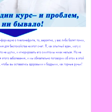
формацию о пиелонефрите, то, вероятно, у вас либо болят почки, 
ия для беспокойства на этот счет. Я, как опытный врач, могу с 
то не шутки, и игнорировать его симптомы никак нельзя. Но не 
 этого заболевания, и мы обязательно поговорим об этом в этой 
е, чтобы вы оставались здоровыми и бодрыми, как горные ручьи!