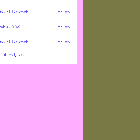
tGPT Deutsch
Follow
rah50663
Follow
50663
tGPT Deutsch
Follow
embers (157)