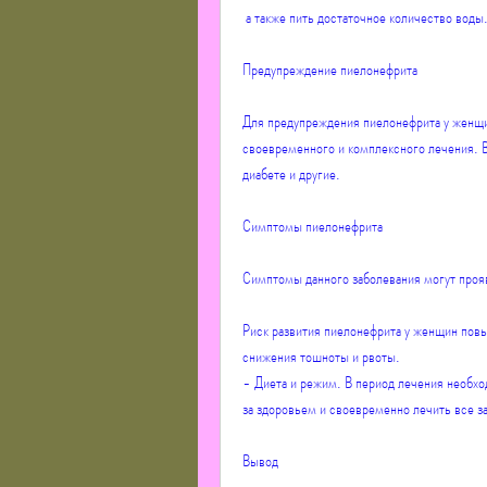
 а также пить достаточное количество воды
Предупреждение пиелонефрита
Для предупреждения пиелонефрита у женщин
своевременного и комплексного лечения. В
диабете и другие.
Симптомы пиелонефрита
Симптомы данного заболевания могут проя
Риск развития пиелонефрита у женщин повы
снижения тошноты и рвоты.
- Диета и режим. В период лечения необх
за здоровьем и своевременно лечить все з
Вывод