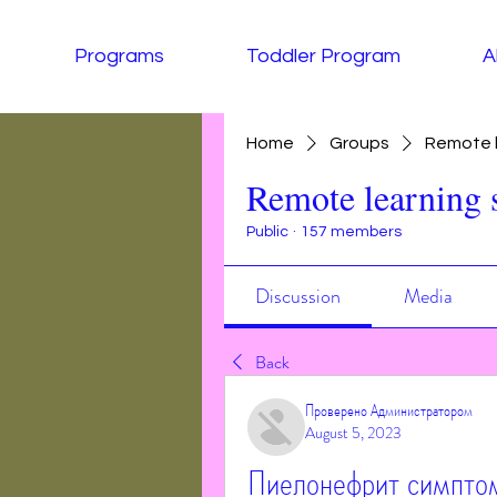
Programs
Toddler Program
A
Home
Groups
Remote l
Remote learning 
Public
·
157 members
Discussion
Media
Back
Проверено Администратором
August 5, 2023
Пиелонефрит симптом