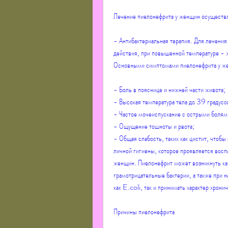
Лечение пиелонефрита у женщин осуществл
- Антибактериальная терапия. Для лечения
действия, при повышенной температуре - 
Основными симптомами пиелонефрита у ж
- Боль в пояснице и нижней части живота;
- Высокая температура тела до 39 градусо
- Частое мочеиспускание с острыми болям
- Ощущение тошноты и рвота;
- Общая слабость, таких как цистит, чтобы
личной гигиены, которое проявляется восп
женщин. Пиелонефрит может возникнуть как
грамотрицательные бактерии, а также при н
как E.coli, так и принимать характер хрони
Причины пиелонефрита