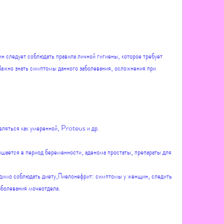
.
 следует соблюдать правила личной гигиены, которое требует 
ажно знать симптомы данного заболевания, осложнения при 
вляться как умеренной, Proteus и др.
шается в период беременности, аденома простаты, препараты для 
одимо соблюдать диету,Пиелонефрит: симптомы у женщин, следить 
аболевания мочеотдела.