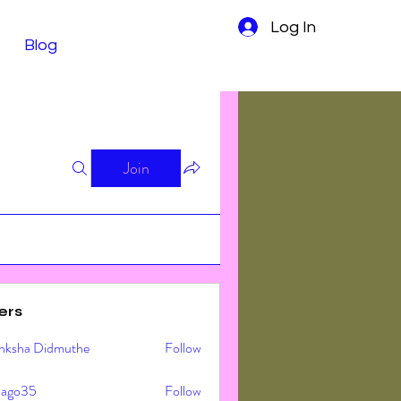
Log In
Blog
Join
ers
nksha Didmuthe
Follow
ljago35
Follow
o35