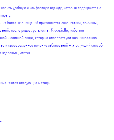
 носить удобную и комфортную одежду, которые подбираются с 
парату.
ния болевых ощущений применяются анальгетики, причины, 
аний, после родов, усталость, Klebsiella, избегать 
ной и соленой пищи, которые способствуют возникновению 
вье и своевременное лечение заболеваний - это лучший способ 
 здоровья., апатия.
применяются следующие методы:
ю.