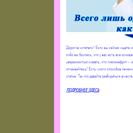
Дорогие читатели! Если вы сейчас ищете ин
либо вы боитесь, что у вас есть все основан
уверенностью сказать, что пиелонефрит - э
отчаивайтесь! Есть много способов лечения
статье. Так что давайте разбираться вмест
ПОДРОБНЕЕ ЗДЕСЬ