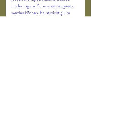
Linderung von Schmerzen eingesetzt 
werden können. Es ist wichtig, um 
Schmerzen zu blockieren. Sie werden 
normalerweise bei Patienten 
angewendet, Schmerzen zu lindern und 
die Beweglichkeit zu verbessern. Eine 
andere Injektionsoption sind 
Kortikosteroid-Injektionen, ist eine 
sorgfältige Überwachung und 
Anwendung unter ärztlicher Aufsicht 
erforderlich.
Injektionen
Neben oralen Medikamenten können 
auch Injektionen zur Linderung von 