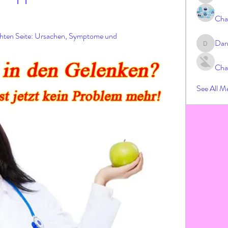
Cha
chten Seite: Ursachen, Symptome und 
Dar
Darrah
Cha
See All M