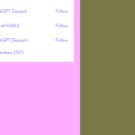
tGPT Deutsch
Follow
rah50663
Follow
50663
tGPT Deutsch
Follow
embers (157)