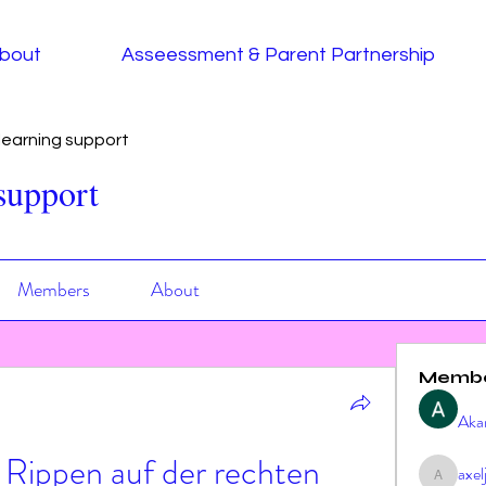
bout
Asseessment & Parent Partnership
earning support
support
Members
About
Memb
Aka
Rippen auf der rechten 
axe
axeljag