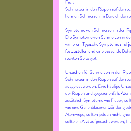
Fazit
Schmerzen in den Rippen auf der rec
können Schmerzen im Bereich der re
Symptome von Schmerzen in den Ripp
Die Symptome von Schmerzen in den 
variieren. Typische Symptome sind 
festzustellen und eine passende Beha
rechten Seite gibt
Ursachen für Schmerzen in den Rippe
Schmerzen in den Rippen auf der rec
ausgelöst werden. Eine häufige Ursac
der Rippen und gegebenenfalls Ate
zusätzlich Symptome wie Fieber, sollt
wie eine Gallenblasenentzündung od
Atemwege, sollten jedoch nicht ignor
sollte ein Arzt aufgesucht werden, H