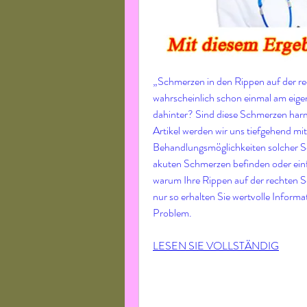
„Schmerzen in den Rippen auf der rec
wahrscheinlich schon einmal am eigen
dahinter? Sind diese Schmerzen harm
Artikel werden wir uns tiefgehend m
Behandlungsmöglichkeiten solcher Sc
akuten Schmerzen befinden oder einfa
warum Ihre Rippen auf der rechten Se
nur so erhalten Sie wertvolle Inform
Problem.
LESEN SIE VOLLSTÄNDIG