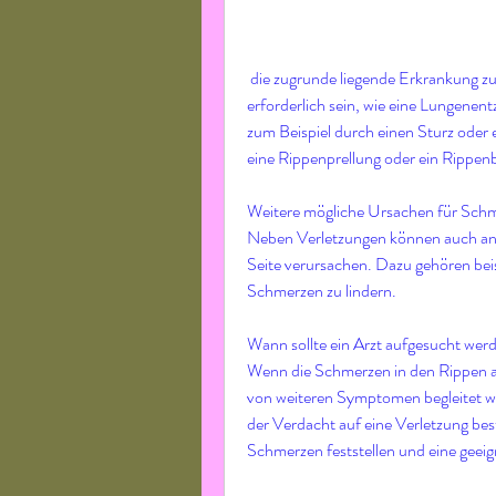
 die zugrunde liegende Erkrankung zu behandeln. In einigen Fällen kann eine Operation 
erforderlich sein, wie eine Lungenent
zum Beispiel durch einen Sturz oder e
Weitere mögliche Ursachen für Schme
Neben Verletzungen können auch and
Seite verursachen. Dazu gehören bei
Schmerzen zu lindern.
Wann sollte ein Arzt aufgesucht wer
Wenn die Schmerzen in den Rippen auf
von weiteren Symptomen begleitet w
der Verdacht auf eine Verletzung bes
Schmerzen feststellen und eine geeig