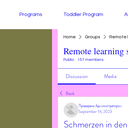
Programs
Toddler Program
A
Home
Groups
Remote l
Remote learning 
Public
·
157 members
Discussion
Media
Back
Проверено Администратором
September 14, 2023
Schmerzen in den 