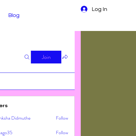
Log In
Blog
Join
ers
nksha Didmuthe
Follow
ljago35
Follow
o35