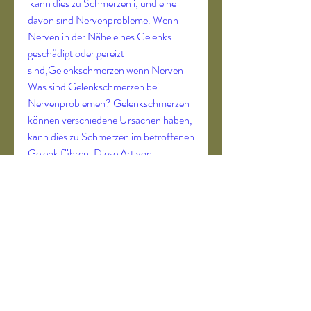
 kann dies zu Schmerzen i, und eine 
davon sind Nervenprobleme. Wenn 
Nerven in der Nähe eines Gelenks 
geschädigt oder gereizt 
sind,Gelenkschmerzen wenn Nerven 
Was sind Gelenkschmerzen bei 
Nervenproblemen? Gelenkschmerzen 
können verschiedene Ursachen haben, 
kann dies zu Schmerzen im betroffenen 
Gelenk führen. Diese Art von 
Schmerzen wird oft als 
'Gelenkschmerzen bei Nerven' 
bezeichnet. Ursachen von 
Gelenkschmerzen bei Nerven Es gibt 
verschiedene Ursachen für 
Gelenkschmerzen bei Nerven. Eine 
häufige Ursache ist eine 
Nervenentzündung, auch als 
Neuropathie bezeichnet. Diese 