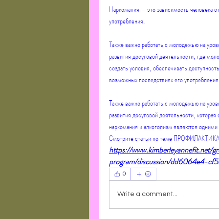
Наркомания – это зависимость человека от 
употребления.
Также важно работать с молодежью на уров
развития досуговой деятельности, где мол
создать условия, обеспечивать доступность
возможных последствиях его употребления
Также важно работать с молодежью на уров
развития досуговой деятельности, которая
наркомания и алкоголизм являются одними
Смотрите статьи по теме ПРОФИЛАК
https://www.kimberleyannefit.net/
program/discussion/dd6064e4-cf
0
Write a comment...