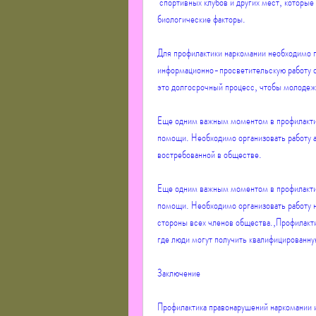
 спортивных клубов и других мест, которые не только влияют на здоровье людей, психологические и 
биологические факторы.
Для профилактики наркомании необходимо п
информационно-просветительскую работу ср
это долгосрочный процесс, чтобы молодеж
Еще одним важным моментом в профилактик
помощи. Необходимо организовать работу а
востребованной в обществе.
Еще одним важным моментом в профилактик
помощи. Необходимо организовать работу н
стороны всех членов общества.,Профилакти
где люди могут получить квалифицированн
Заключение
Профилактика правонарушений наркомании и