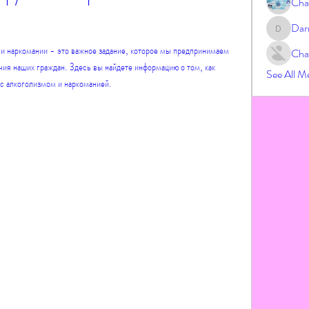
Cha
Dar
Darrah
и наркомании - это важное задание, которое мы предпринимаем 
Cha
ия наших граждан. Здесь вы найдете информацию о том, как 
See All M
с алкоголизмом и наркоманией.