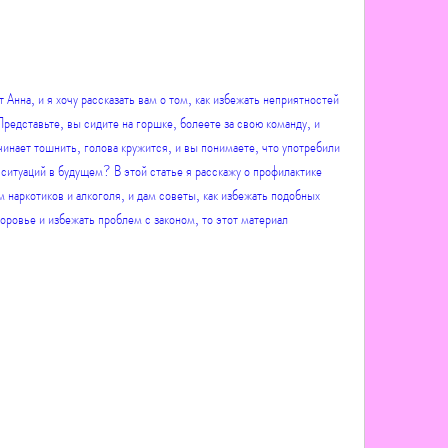
Анна, и я хочу рассказать вам о том, как избежать неприятностей 
редставьте, вы сидите на горшке, болеете за свою команду, и 
ачинает тошнить, голова кружится, и вы понимаете, что употребили 
итуаций в будущем? В этой статье я расскажу о профилактике 
наркотиков и алкоголя, и дам советы, как избежать подобных 
оровье и избежать проблем с законом, то этот материал 