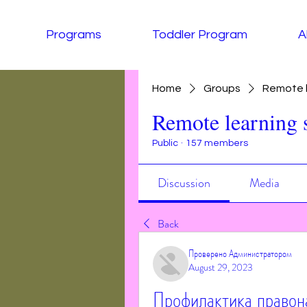
Programs
Toddler Program
A
Home
Groups
Remote l
Remote learning 
Public
·
157 members
Discussion
Media
Back
Проверено Администратором
August 29, 2023
Профилактика правон