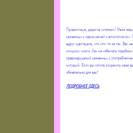
Приветствую, дорогие читатели! Меня зовут 
связанных с наркоманией и алкоголизмом. П
вдруг чувствуете, что что-то не так. Вас н
слишком много. Как же избежать подобных с
правонарушений связанных с употреблением 
ситуаций. Если вы хотите сохранить свое зд
обязательно для вас!
ПОДРОБНЕЕ ЗДЕСЬ