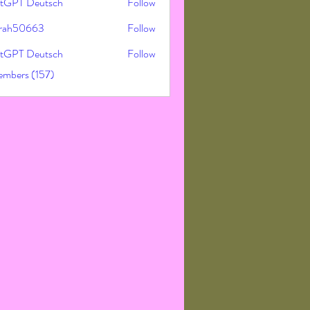
tGPT Deutsch
Follow
rah50663
Follow
50663
tGPT Deutsch
Follow
embers (157)