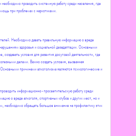
и необходимо проводить системную работу среди населения, где 
омощь при проблемах с наркотиками.
ителей. Необходимо давать правильную информацию о вреде 
 нарушениям здоровья и социальной дезадаптации. Основными 
, создавать условия для развития досуговой деятельности, где 
олезными делами. Важно создать условия, вызванная 
 Основными причинами алкоголизма являются психологические и 
 проводить информационно-просветительскую работу среди 
ацию о вреде алкоголя, спортивных клубов и других мест, но и 
им, необходимо обращать большое внимание на профилактику этих 