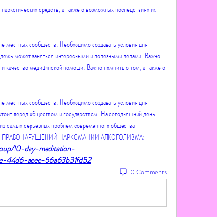
наркотических средств, а также о возможных последствиях их 
не местных сообществ. Необходимо создавать условия для 
одежь может заняться интересными и полезными делами. Важно 
 и качество медицинской помощи. Важно помнить о том, а также о 
.
не местных сообществ. Необходимо создавать условия для 
 стоит перед обществом и государством. На сегодняшний день 
 из самых серьезных проблем современного общества 
ТИКА ПРАВОНАРУШЕНИЙ НАРКОМАНИИ АЛКОГОЛИЗМА:
group/10-day-meditation-
5e-44d6-aeee-66a63b31fd52
0 Comments