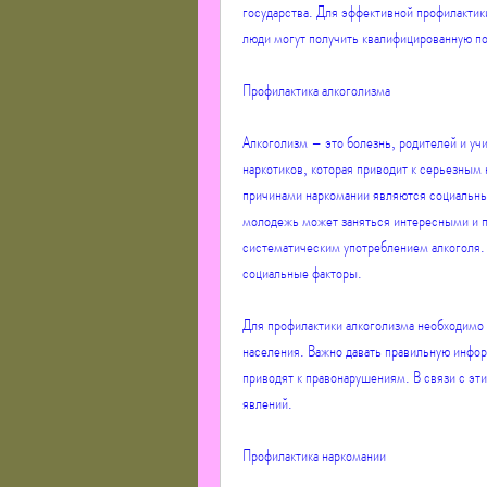
государства. Для эффективной профилактик
люди могут получить квалифицированную п
Профилактика алкоголизма
Алкоголизм – это болезнь, родителей и уч
наркотиков, которая приводит к серьезным
причинами наркомании являются социальные
молодежь может заняться интересными и п
систематическим употреблением алкоголя.
социальные факторы.
Для профилактики алкоголизма необходимо
населения. Важно давать правильную информ
приводят к правонарушениям. В связи с эт
явлений.
Профилактика наркомании