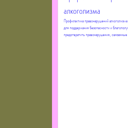
алкоголизма
Профилактика правонарушений алкоголизма 
для поддержания безопасности и благополуч
предотвратить правонарушения, связанные 