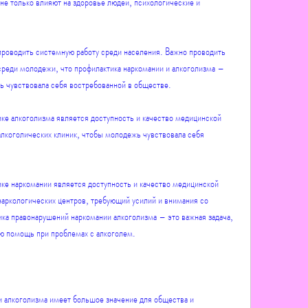
роводить системную работу среди населения. Важно проводить 
еди молодежи, что профилактика наркомании и алкоголизма – 
ь чувствовала себя востребованной в обществе.
е алкоголизма является доступность и качество медицинской 
лкоголических клиник, чтобы молодежь чувствовала себя 
е наркомании является доступность и качество медицинской 
аркологических центров, требующий усилий и внимания со 
ка правонарушений наркомании алкоголизма – это важная задача, 
ую помощь при проблемах с алкоголем.
 алкоголизма имеет большое значение для общества и 