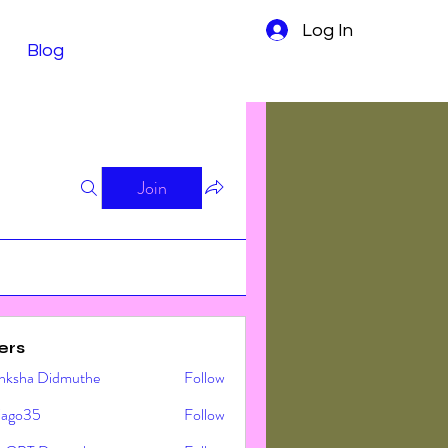
Log In
Blog
Join
ers
nksha Didmuthe
Follow
ljago35
Follow
o35