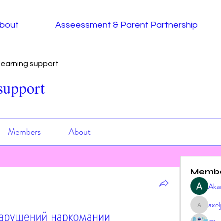
bout
Asseessment & Parent Partnership
earning support
support
Members
About
Memb
Aka
axe
арушений наркомании 
axeljag