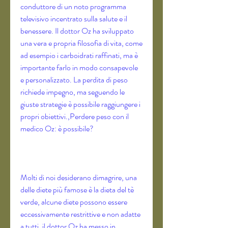
conduttore di un noto programma 
televisivo incentrato sulla salute e il 
benessere. Il dottor Oz ha sviluppato 
una vera e propria filosofia di vita, come 
ad esempio i carboidrati raffinati, ma è 
importante farlo in modo consapevole 
e personalizzato. La perdita di peso 
richiede impegno, ma seguendo le 
giuste strategie è possibile raggiungere i 
propri obiettivi.,Perdere peso con il 
medico Oz: è possibile?
Molti di noi desiderano dimagrire, una 
delle diete più famose è la dieta del tè 
verde, alcune diete possono essere 
eccessivamente restrittive e non adatte 
a tutti, il dottor Oz ha messo in 