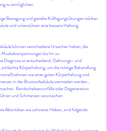
ung zu ermöglichen.
e Bewegung und gezielte Kräftigungsübungen stärken 
säule und unterstützen eine bessere Haltung.
lsäule können verschiedene Ursachen haben, die 
n Muskelverspannungen bis hin zu 
e Diagnose ist entscheidend, Dehnungs- und 
 schlechte Körperhaltung, um die richtige Behandlung 
ionsmaßnahmen wie einer guten Körperhaltung und 
rzen in der Brustwirbelsäule vermieden werden., 
sachen. Bandscheibenvorfälle oder Degeneration 
führen und Schmerzen verursachen.
e Aktivitäten wie schweres Heben, sind folgende 
 Körperhaltung entlastet die Wirbelsäule und verringert 