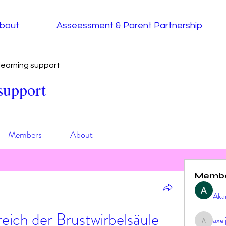
bout
Asseessment & Parent Partnership
earning support
support
Members
About
Memb
Aka
ich der Brustwirbelsäule 
axe
axeljag