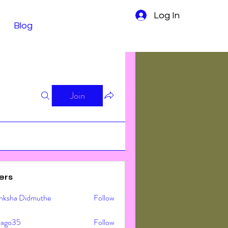
Log In
Blog
Join
ers
nksha Didmuthe
Follow
ljago35
Follow
o35