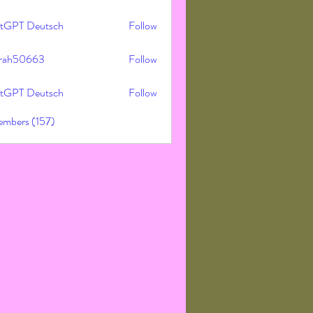
tGPT Deutsch
Follow
rah50663
Follow
50663
tGPT Deutsch
Follow
embers (157)