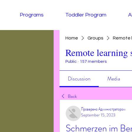
Programs
Toddler Program
A
Home
Groups
Remote l
Remote learning 
Public
·
157 members
Discussion
Media
Back
Проверено Администратором
September 15, 2023
Schmerzen im Bere