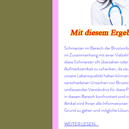
Schmerzen im Bereich der Brustwirbe
im Zusammenhang mit einer Vielzahl 
diese Schmerzen oft übersehen oder ig
Aufmerksamkeit zu schenken, da sie A
unsere Lebensqualität haben können. 
verschiedenen Ursachen von Brustwi
umfassendes Verständnis für diese Pr
in diesem Bereich konfrontiert sind 
Artikel wird Ihnen alle Informationen
Grund zu gehen und mögliche Lösung
WEITER LESEN...