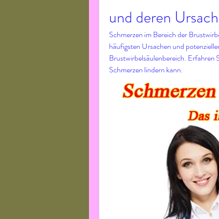
und deren Ursach
Schmerzen im Bereich der Brustwirbe
häufigsten Ursachen und potenziell
Brustwirbelsäulenbereich. Erfahren
Schmerzen lindern kann.