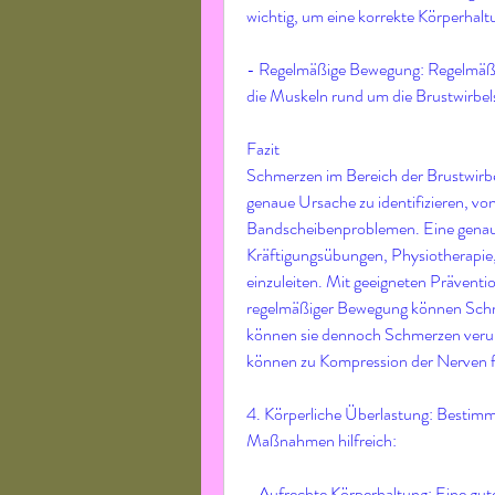
wichtig, um eine korrekte Körperhalt
- Regelmäßige Bewegung: Regelmäßig
die Muskeln rund um die Brustwirbel
Fazit
Schmerzen im Bereich der Brustwirbe
genaue Ursache zu identifizieren, vo
Bandscheibenproblemen. Eine genau
Kräftigungsübungen, Physiotherapie,
einzuleiten. Mit geeigneten Prävent
regelmäßiger Bewegung können Schme
können sie dennoch Schmerzen verur
können zu Kompression der Nerven 
4. Körperliche Überlastung: Bestimmt
Maßnahmen hilfreich:
- Aufrechte Körperhaltung: Eine gute