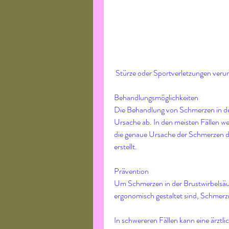
 Stürze oder Sportverletzungen veru
Behandlungsmöglichkeiten
Die Behandlung von Schmerzen in der
Ursache ab. In den meisten Fällen we
die genaue Ursache der Schmerzen dia
erstellt.
Prävention
Um Schmerzen in der Brustwirbelsäule
ergonomisch gestaltet sind, Schme
In schwereren Fällen kann eine ärztlic