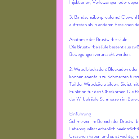
Injektionen, Verletzungen oder degen
3. Bandscheibenprobleme: Obwohl Ba
auftreten als in anderen Bereichen de
Anatomie der Brustwirbelsäule
Die Brustwirbelsäule besteht aus zwö
Bewegungen verursacht werden.
2. Wirbelblockaden: Blockaden oder V
können ebenfalls zu Schmerzen führe
Teil der Wirbelsäule bilden. Sie ist m
Funktion für den Oberkörper. Die Bru
der Wirbelsäule,Schmerzen im Bereic
Einführung
Schmerzen im Bereich der Brustwirb
Lebensqualität erheblich beeinträch
Ursachen haben und es ist wichtig, ma