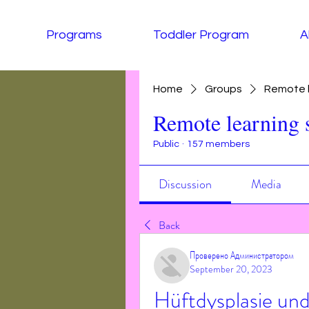
Programs
Toddler Program
A
Home
Groups
Remote l
Remote learning 
Public
·
157 members
Discussion
Media
Back
Проверено Администратором
September 20, 2023
Hüftdysplasie und