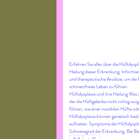
Erfahren Sie alles über die Hüftdysp
Heilung dieser Erkrankung. Informier
und therapeutische Ansätze, um die H
schmerzfreies Leben zu führen.
Hüftdysplasie und ihre Heilung Was is
der die Hüftgelenke nicht richtig au
führen, wie einer instabilen Hüfte od
Hüftdysplasie können genetisch bedi
auftreten. Symptome der Hüftdysplas
Schweregrad der Erkrankung. Bei Ba
0