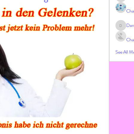
Cha
Dar
Darrah
Cha
See All M