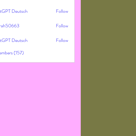
tGPT Deutsch
Follow
rah50663
Follow
50663
tGPT Deutsch
Follow
embers (157)