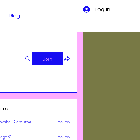
Log In
Blog
Join
ers
nksha Didmuthe
Follow
ljago35
Follow
o35