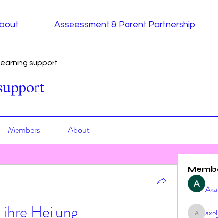
bout
Asseessment & Parent Partnership
earning support
support
Members
About
Memb
Aka
 ihre Heilung
axe
axeljag