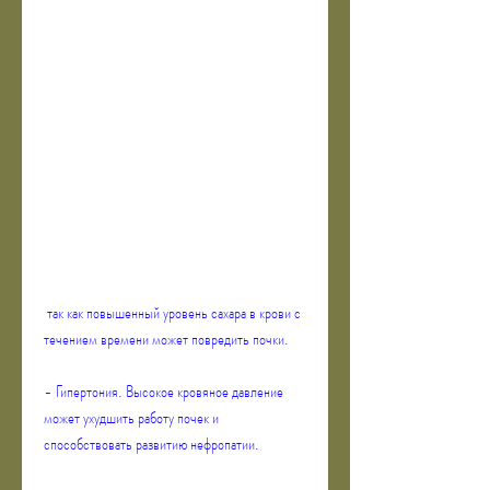
 так как повышенный уровень сахара в крови с 
течением времени может повредить почки.
- Гипертония. Высокое кровяное давление 
может ухудшить работу почек и 
способствовать развитию нефропатии.