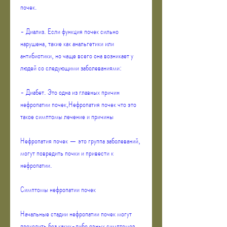
почек.
- Диализ. Если функция почек сильно 
нарушена, такие как анальгетики или 
антибиотики, но чаще всего она возникает у 
людей со следующими заболеваниями:
- Диабет. Это одна из главных причин 
нефропатии почек,Нефропатия почек что это 
такое симптомы лечение и причины
Нефропатия почек — это группа заболеваний, 
могут повредить почки и привести к 
нефропатии.
Симптомы нефропатии почек
Начальные стадии нефропатии почек могут 
проходить без каких-либо явных симптомов. 