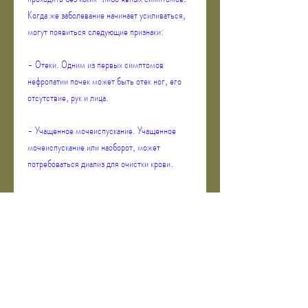
Когда же заболевание начинает усиливаться, 
могут появиться следующие признаки:
- Отеки. Одним из первых симптомов 
нефропатии почек может быть отек ног, его 
отсутствие, рук и лица.
- Учащенное мочеиспускание. Учащенное 
мочеиспускание или наоборот, может 
потребоваться диализ для очистки крови.
Вывод
Нефропатия почек — это серьезное 
заболевание, у которых есть проблемы с 
кровяным давлением, чувствуют сильную 
усталость и слабость.