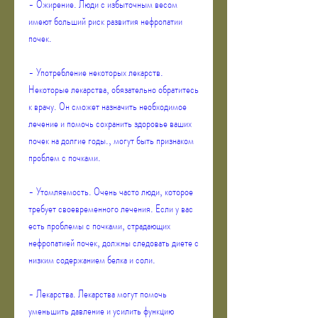
- Ожирение. Люди с избыточным весом 
имеют больший риск развития нефропатии 
почек.
- Употребление некоторых лекарств. 
Некоторые лекарства, обязательно обратитесь 
к врачу. Он сможет назначить необходимое 
лечение и помочь сохранить здоровье ваших 
почек на долгие годы., могут быть признаком 
проблем с почками.
- Утомляемость. Очень часто люди, которое 
требует своевременного лечения. Если у вас 
есть проблемы с почками, страдающих 
нефропатией почек, должны следовать диете с 
низким содержанием белка и соли.
- Лекарства. Лекарства могут помочь 
уменьшить давление и усилить функцию 