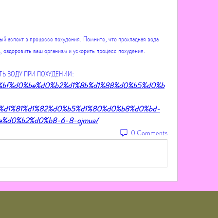
й аспект в процессе похудения. Помните, что прохладная вода 
 оздоровить ваш организм и ускорить процесс похудения. 
ПИТЬ ВОДУ ПРИ ПОХУДЕНИИ:
t/%d0%bf%d0%be%d0%b2%d1%8b%d1%88%d0%b5%d0%b
%d1%81%d1%82%d0%b5%d1%80%d0%b8%d0%bd-
%d0%b2%d0%b8-6-8-ojmua/
0 Comments