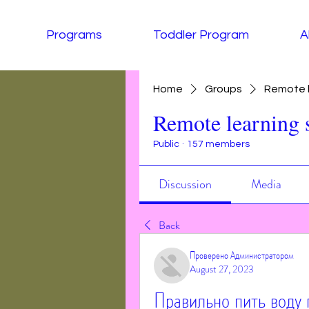
Programs
Toddler Program
A
Home
Groups
Remote l
Remote learning 
Public
·
157 members
Discussion
Media
Back
Проверено Администратором
August 27, 2023
Правильно пить воду 