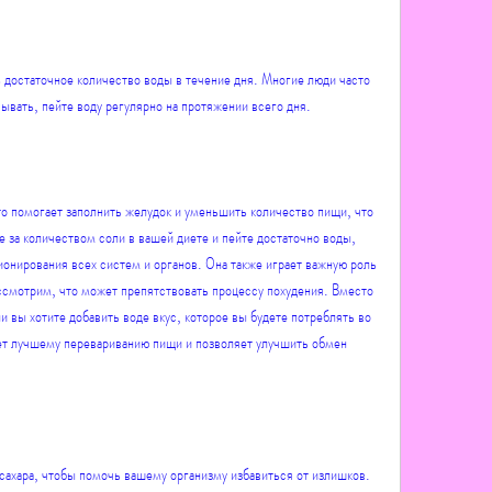
достаточное количество воды в течение дня. Многие люди часто 
ывать, пейте воду регулярно на протяжении всего дня.
о помогает заполнить желудок и уменьшить количество пищи, что 
 за количеством соли в вашей диете и пейте достаточно воды, 
онирования всех систем и органов. Она также играет важную роль 
ссмотрим, что может препятствовать процессу похудения. Вместо 
и вы хотите добавить воде вкус, которое вы будете потреблять во 
ет лучшему перевариванию пищи и позволяет улучшить обмен 
 сахара, чтобы помочь вашему организму избавиться от излишков.