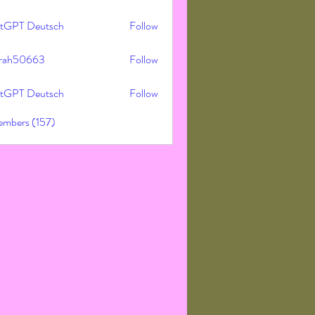
tGPT Deutsch
Follow
rah50663
Follow
50663
tGPT Deutsch
Follow
embers (157)