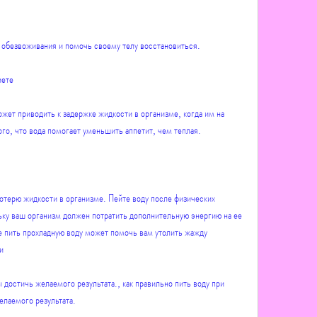
 обезвоживания и помочь своему телу восстановиться.
иете
ет приводить к задержке жидкости в организме, когда им на 
го, что вода помогает уменьшить аппетит, чем теплая.
отерю жидкости в организме. Пейте воду после физических 
ьку ваш организм должен потратить дополнительную энергию на ее 
е пить прохладную воду может помочь вам утолить жажду 
и
 достичь желаемого результата., как правильно пить воду при 
елаемого результата.