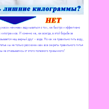
с ужасом начинаем задумываться о том, как быстро и эффективно 
килограммов. И конечно же, как всегда, в этой борьбе за 
ывается наш верный друг - вода. Но как же правильно пить воду, 
татье мы не только расскажем вам все секреты правильного питья 
вы не отказывались от этого полезного привычного!