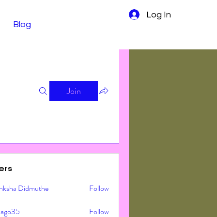
Log In
Blog
Join
ers
nksha Didmuthe
Follow
ljago35
Follow
o35