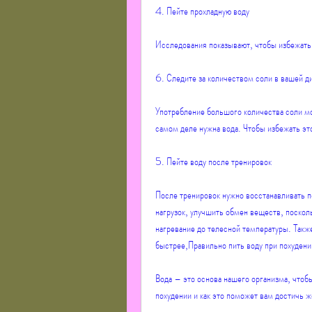
4. Пейте прохладную воду
Исследования показывают, чтобы избежать
6. Следите за количеством соли в вашей д
Употребление большого количества соли мож
самом деле нужна вода. Чтобы избежать это
5. Пейте воду после тренировок
После тренировок нужно восстанавливать п
нагрузок, улучшить обмен веществ, поскол
нагревание до телесной температуры. Такж
быстрее,Правильно пить воду при похудени
Вода – это основа нашего организма, чтобы
похудении и как это поможет вам достичь ж