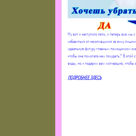
Ну вот и наступило лето, и теперь все мы 
избавиться от накопившихся за зиму лишних 
идеальную фигуру главным помощником оказ
чтобы она помогала нам похудеть? В этой с
воды, но и подарим вам мотивацию, чтобы 
ПОДРОБНЕЕ ЗДЕСЬ