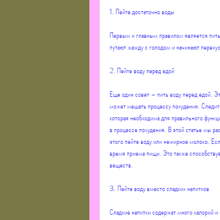
1. Пейте достаточно воды
Первым и главным правилом является пить 
путают жажду с голодом и начинают перекус
2. Пейте воду перед едой
Еще один совет – пить воду перед едой. Эт
может мешать процессу похудения. Следите
которая необходима для правильного функци
в процессе похудения. В этой статье мы ра
этого пейте воду или нежирное молоко. Есл
время приема пищи. Это также способству
веществ.
3. Пейте воду вместо сладких напитков
Сладкие напитки содержат много калорий и