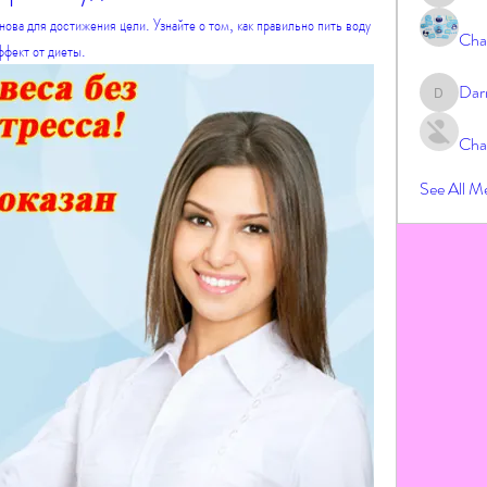
ова для достижения цели. Узнайте о том, как правильно пить воду 
Cha
ффект от диеты.
Dar
Darrah
Cha
See All M