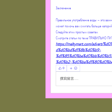
Заключение
Правильное употребление воды – это важны
может помочь вам сжигать больше калорий,
Следуйте этим простым советам 
Смотрите статьи по теме ПРАВИЛЬНО 
https://maltymart.com/adver
d%d0%bd%d1%8b%d0%b9-
%d1%85%d0%be%d0%bb%d0%b5
%d0%b2-%d0%ba%d1%80%d0%be
0
撰寫留言......