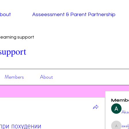
bout
Asseessment & Parent Partnership
earning support
support
Members
About
Memb
Aka
при похудении
axe
axeljag