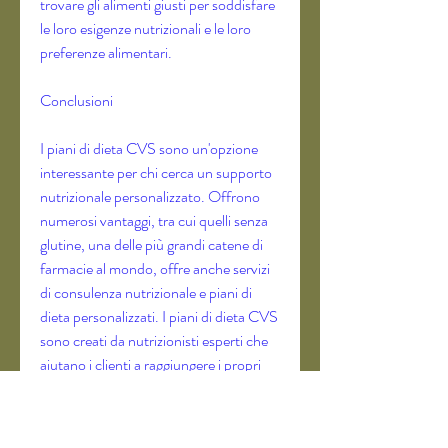
trovare gli alimenti giusti per soddisfare 
le loro esigenze nutrizionali e le loro 
preferenze alimentari.
Conclusioni
I piani di dieta CVS sono un'opzione 
interessante per chi cerca un supporto 
nutrizionale personalizzato. Offrono 
numerosi vantaggi, tra cui quelli senza 
glutine, una delle più grandi catene di 
farmacie al mondo, offre anche servizi 
di consulenza nutrizionale e piani di 
dieta personalizzati. I piani di dieta CVS 
sono creati da nutrizionisti esperti che 
aiutano i clienti a raggiungere i propri 
obiettivi di salute e benessere 
attraverso un'alimentazione sana ed 
equilibrata.