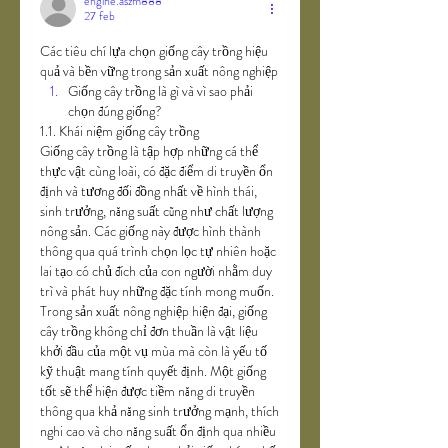
engine.aszm888
27 feb
Các tiêu chí lựa chọn giống cây trồng hiệu 
quả và bền vững trong sản xuất nông nghiệp
Giống cây trồng là gì và vì sao phải 
chọn đúng giống?
1.1. Khái niệm giống cây trồng
Giống cây trồng là tập hợp những cá thể 
thực vật cùng loài, có đặc điểm di truyền ổn 
định và tương đối đồng nhất về hình thái, 
sinh trưởng, năng suất cũng như chất lượng 
nông sản. Các giống này được hình thành 
thông qua quá trình chọn lọc tự nhiên hoặc 
lai tạo có chủ đích của con người nhằm duy 
trì và phát huy những đặc tính mong muốn.
Trong sản xuất nông nghiệp hiện đại, giống 
cây trồng không chỉ đơn thuần là vật liệu 
khởi đầu của một vụ mùa mà còn là yếu tố 
kỹ thuật mang tính quyết định. Một giống 
tốt sẽ thể hiện được tiềm năng di truyền 
thông qua khả năng sinh trưởng mạnh, thích 
nghi cao và cho năng suất ổn định qua nhiều 