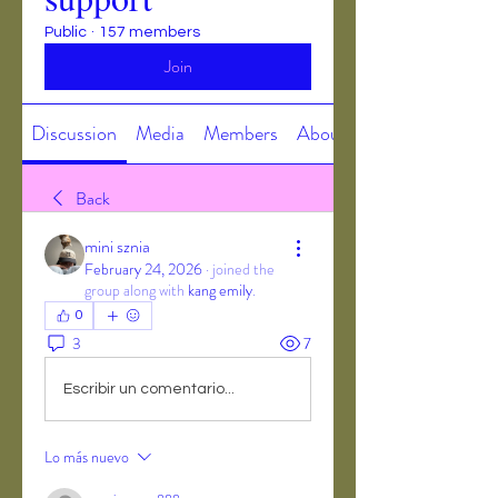
Public
·
157 members
Join
Discussion
Media
Members
About
Back
mini sznia
February 24, 2026
·
joined the
group along with
kang emily
.
0
3
7
Escribir un comentario...
Lo más nuevo