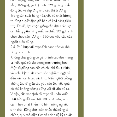
sắc, hương vị, giá trị dinh dưỡng cũng phải 
đồng đều và đáp ứng nhu cầu thị trường.
Trong sản xuất hàng hóa, yếu tố chất lượng 
thường quyết định giá bán và khả năng tiêu 
thụ. Do đó, lựa chọn giống cần dựa trên sự 
cân bằng giữa năng suất và chất lượng, tránh 
chạy theo sản lượng mà bỏ qua yêu cầu của 
người tiêu dùng.
2.4. Phù hợp với mục đích canh tác và khả 
năng tài chính
Không phải giống có giá thành cao đều mang 
lại hiệu quả tối ưu trong mọi trường hợp. 
Một số giống cao cấp có chi phí đầu tư lớn, 
yêu cầu kỹ thuật chăm sóc nghiêm ngặt và 
điều kiện canh tác đặc thù. Nếu người trồng 
không đáp ứng đủ các yêu cầu đó, hiệu quả 
có thể không tương xứng với số vốn bỏ ra.
Vì vậy, cần xác định rõ mục tiêu sản xuất 
như trồng để tiêu thụ tươi, chế biến, làm 
cảnh hay phát triển mô hình nông nghiệp 
sinh thái. Đồng thời, cân nhắc khả năng tài 
chính, quy mô diện tích và trình độ kỹ thuật 