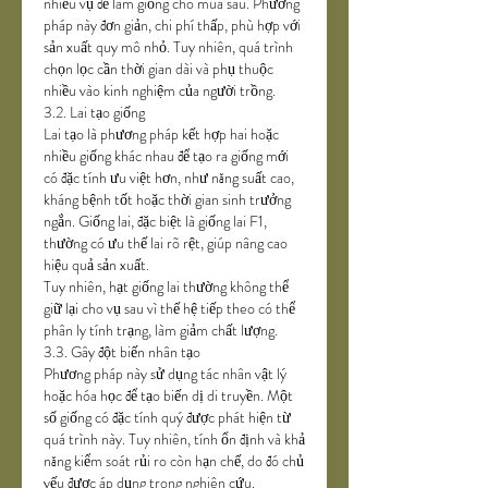
nhiều vụ để làm giống cho mùa sau. Phương 
pháp này đơn giản, chi phí thấp, phù hợp với 
sản xuất quy mô nhỏ. Tuy nhiên, quá trình 
chọn lọc cần thời gian dài và phụ thuộc 
nhiều vào kinh nghiệm của người trồng.
3.2. Lai tạo giống
Lai tạo là phương pháp kết hợp hai hoặc 
nhiều giống khác nhau để tạo ra giống mới 
có đặc tính ưu việt hơn, như năng suất cao, 
kháng bệnh tốt hoặc thời gian sinh trưởng 
ngắn. Giống lai, đặc biệt là giống lai F1, 
thường có ưu thế lai rõ rệt, giúp nâng cao 
hiệu quả sản xuất.
Tuy nhiên, hạt giống lai thường không thể 
giữ lại cho vụ sau vì thế hệ tiếp theo có thể 
phân ly tính trạng, làm giảm chất lượng.
3.3. Gây đột biến nhân tạo
Phương pháp này sử dụng tác nhân vật lý 
hoặc hóa học để tạo biến dị di truyền. Một 
số giống có đặc tính quý được phát hiện từ 
quá trình này. Tuy nhiên, tính ổn định và khả 
năng kiểm soát rủi ro còn hạn chế, do đó chủ 
yếu được áp dụng trong nghiên cứu.