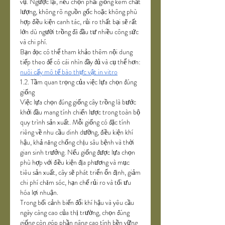
vụ. Ngược lại, nếu chọn phải giống kém chất 
lượng, không rõ nguồn gốc hoặc không phù 
hợp điều kiện canh tác, rủi ro thất bại sẽ rất 
lớn dù người trồng đã đầu tư nhiều công sức 
và chi phí.
Bạn đọc có thể tham khảo thêm nội dung 
tiếp theo để có cái nhìn đầy đủ và cụ thể hơn: 
nuôi cấy mô tế bào thực vật in vitro
1.2. Tầm quan trọng của việc lựa chọn đúng 
giống
Việc lựa chọn đúng giống cây trồng là bước 
khởi đầu mang tính chiến lược trong toàn bộ 
quy trình sản xuất. Mỗi giống có đặc tính 
riêng về nhu cầu dinh dưỡng, điều kiện khí 
hậu, khả năng chống chịu sâu bệnh và thời 
gian sinh trưởng. Nếu giống được lựa chọn 
phù hợp với điều kiện địa phương và mục 
tiêu sản xuất, cây sẽ phát triển ổn định, giảm 
chi phí chăm sóc, hạn chế rủi ro và tối ưu 
hóa lợi nhuận.
Trong bối cảnh biến đổi khí hậu và yêu cầu 
ngày càng cao của thị trường, chọn đúng 
giống còn góp phần nâng cao tính bền vững 