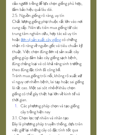
của người trồng để lựa chọn giống phù hợp, 
đảm bảo hiệu quả lâu dài.
2.5. Nguồn giống rõ ràng, uy tín
Chất lượng giống phụ thuộc rất lớn vào nơi 
cung cấp. Nên ưu tiên mua giống từ các 
trung tâm nghiên cứu, hợp tác xã uy tín 
hoặc 
đơn vị sản xuất cây giống
 có chứng 
nhận rõ ràng về nguồn gốc và tiêu chuẩn kỹ 
thuật. Việc chọn đúng đơn vị sản xuất cây 
giống giúp đảm bảo cây giống sạch bệnh, 
đúng chủng loại và có khả năng sinh trưởng 
theo đúng đặc tính đã công bố.
Tránh mua giống trôi nổi, không rõ xuất xứ 
vì nguy cơ nhiễm bệnh, lai tạp hoặc sai giống 
là rất cao. Một sai sót nhỏ ở khâu chọn 
giống có thể gây thiệt hại lớn về kinh tế và 
thời gian.
Các phương pháp chọn và tạo giống 
cây trồng hiện nay
3.1. Chọn lọc tự nhiên và nhân tạo
Đây là phương pháp truyền thống, dựa trên 
việc giữ lại những cây có đặc tính tốt qua 