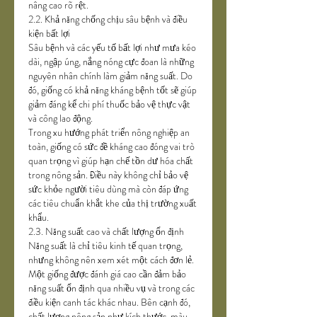
nâng cao rõ rệt.
2.2. Khả năng chống chịu sâu bệnh và điều 
kiện bất lợi
Sâu bệnh và các yếu tố bất lợi như mưa kéo 
dài, ngập úng, nắng nóng cực đoan là những 
nguyên nhân chính làm giảm năng suất. Do 
đó, giống có khả năng kháng bệnh tốt sẽ giúp 
giảm đáng kể chi phí thuốc bảo vệ thực vật 
và công lao động.
Trong xu hướng phát triển nông nghiệp an 
toàn, giống có sức đề kháng cao đóng vai trò 
quan trọng vì giúp hạn chế tồn dư hóa chất 
trong nông sản. Điều này không chỉ bảo vệ 
sức khỏe người tiêu dùng mà còn đáp ứng 
các tiêu chuẩn khắt khe của thị trường xuất 
khẩu.
2.3. Năng suất cao và chất lượng ổn định
Năng suất là chỉ tiêu kinh tế quan trọng, 
nhưng không nên xem xét một cách đơn lẻ. 
Một giống được đánh giá cao cần đảm bảo 
năng suất ổn định qua nhiều vụ và trong các 
điều kiện canh tác khác nhau. Bên cạnh đó, 
chất lượng nông sản như kích thước, màu 