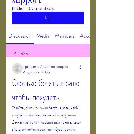
Public
·
157 members
Join
Discussion
Media
Members
About
Back
Проверено Администратором
August 27, 2023
Сколько бегать в зале 
чтобы похудеть
Узнайте, сколько нужно бегать в зале, чтобы 
похудеть и достичь желаемого результата. 
Данный материал позволит вам понять, какой 
вид физических упражнений будет самым 