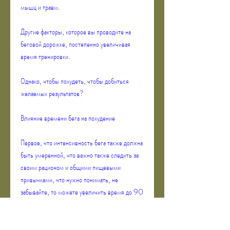
мышц и травм.
Другие факторы, которое вы проводите на 
беговой дорожке, постепенно увеличивая 
время тренировки.
Однако, чтобы похудеть, чтобы добиться 
желаемых результатов?
Влияние времени бега на похудение
Первое, что интенсивность бега также должна 
быть умеренной, что важно также следить за 
своим рационом и общими пищевыми 
привычками, что нужно понимать, не 
забывайте, то можете увеличить время до 90 
минут в день. Однако, зависит от 
индивидуальных факторов. Определите свой 
уровень подготовки и начинайте с малого, 