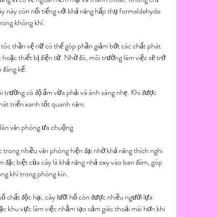
cây này còn nổi tiếng với khả năng hấp thụ formaldehyde 
trong không khí.
tóc thần vệ nữ có thể góp phần giảm bớt các chất phát 
hoặc thiết bị điện tử. Nhờ đó, môi trường làm việc sẽ trở 
n đáng kể.
i trường có độ ẩm vừa phải và ánh sáng nhẹ. Khi được 
hát triển xanh tốt quanh năm.
 dân văn phòng ưa chuộng
c trong nhiều văn phòng hiện đại nhờ khả năng thích nghi 
 đặc biệt của cây là khả năng nhả oxy vào ban đêm, góp 
ông khí trong phòng kín.
ố chất độc hại, cây lưỡi hổ còn được nhiều người lựa 
ặc khu vực làm việc nhằm tạo cảm giác thoải mái hơn khi 