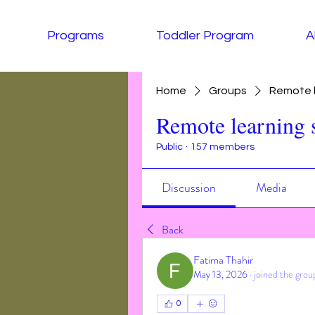
Programs
Toddler Program
A
Home
Groups
Remote l
Remote learning 
Public
·
157 members
Discussion
Media
Back
Fatima Thahir
May 13, 2026
·
joined the grou
0