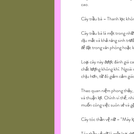
cao.
Cây trầu bà – Thanh lọc khôn
Cây trầu bà là một trong nhữn
dịu mắt và khả năng sinh trưở
để đặt trong văn phòng hoặc k
Loại cây này được đánh giá ca
chất lượng không khí. Ngoài 
chịu hơn, từ đó giảm cảm giá
Theo quan niệm phong thủy, c
và thuận lợi. Chính vì thế, n
muốn công việc suôn sẻ và g
Cây tóc thần vệ nữ – “Máy l
Tóc thần vệ nữ là một loại d