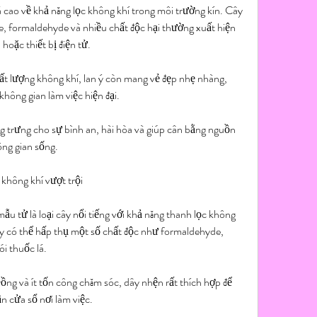
iá cao về khả năng lọc không khí trong môi trường kín. Cây 
e, formaldehyde và nhiều chất độc hại thường xuất hiện 
hoặc thiết bị điện tử.
ất lượng không khí, lan ý còn mang vẻ đẹp nhẹ nhàng, 
không gian làm việc hiện đại.
g trưng cho sự bình an, hài hòa và giúp cân bằng nguồn 
ông gian sống.
không khí vượt trội
ẫu tử là loại cây nổi tiếng với khả năng thanh lọc không 
y có thể hấp thụ một số chất độc như formaldehyde, 
ói thuốc lá.
ng và ít tốn công chăm sóc, dây nhện rất thích hợp để 
ần cửa sổ nơi làm việc.