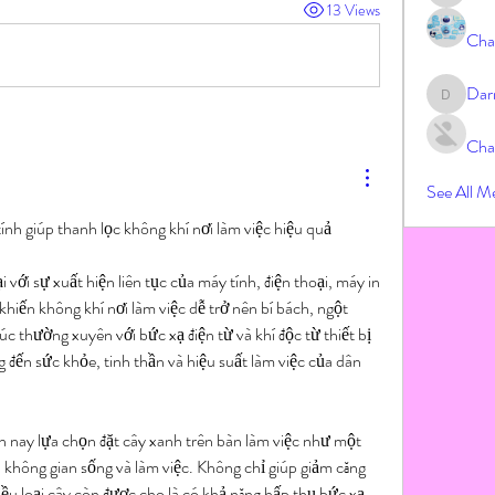
13 Views
Cha
Dar
Darrah
Cha
See All M
ính giúp thanh lọc không khí nơi làm việc hiệu quả
với sự xuất hiện liên tục của máy tính, điện thoại, máy in 
 khiến không khí nơi làm việc dễ trở nên bí bách, ngột 
úc thường xuyên với bức xạ điện từ và khí độc từ thiết bị 
 đến sức khỏe, tinh thần và hiệu suất làm việc của dân 
n nay lựa chọn đặt cây xanh trên bàn làm việc như một 
ện không gian sống và làm việc. Không chỉ giúp giảm căng 
ều loại cây còn được cho là có khả năng hấp thụ bức xạ 