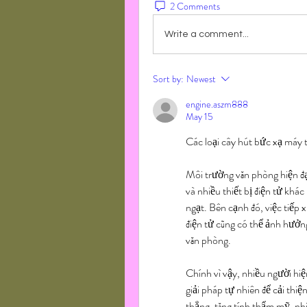
2 Comments
Write a comment...
Sort by:
Newest
engine.aszm888
May 15
Các loại cây hút bức xạ máy t
Môi trường văn phòng hiện đại 
và nhiều thiết bị điện tử khác
ngạt. Bên cạnh đó, việc tiếp x
điện tử cũng có thể ảnh hưởng
văn phòng.
Chính vì vậy, nhiều người hiệ
giải pháp tự nhiên để cải thi
thẳng, tăng tính thẩm mỹ, nhi