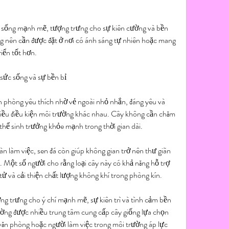
c sống mạnh mẽ, tượng trưng cho sự kiên cường và bền 
ng nên cần được đặt ở nơi có ánh sáng tự nhiên hoặc mang 
riển tốt hơn.
sức sống và sự bền bỉ
văn phòng yêu thích nhờ vẻ ngoài nhỏ nhắn, đáng yêu và 
nhiều điều kiện môi trường khác nhau. Cây không cần chăm 
thể sinh trưởng khỏe mạnh trong thời gian dài.
àn làm việc, sen đá còn giúp không gian trở nên thư giãn 
n. Một số người cho rằng loại cây này có khả năng hỗ trợ 
 tử và cải thiện chất lượng không khí trong phòng kín.
g trưng cho ý chí mạnh mẽ, sự kiên trì và tình cảm bền 
hường được nhiều trung tâm cung cấp cây giống lựa chọn 
văn phòng hoặc người làm việc trong môi trường áp lực 