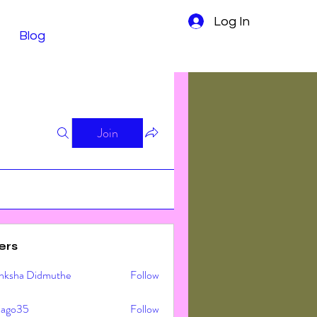
Log In
Blog
Join
ers
nksha Didmuthe
Follow
ljago35
Follow
o35