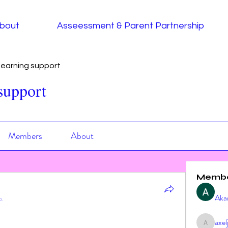
bout
Asseessment & Parent Partnership
earning support
support
Members
About
Memb
Aka
p.
axe
axeljag