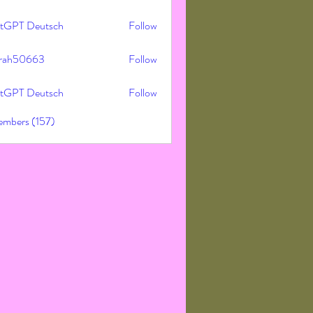
tGPT Deutsch
Follow
rah50663
Follow
50663
tGPT Deutsch
Follow
embers (157)