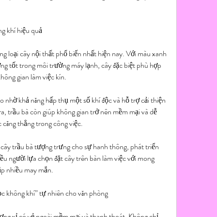
g khí hiệu quả
g loại cây nội thất phổ biến nhất hiện nay. Với màu xanh 
ng tốt trong môi trường máy lạnh, cây đặc biệt phù hợp 
hông gian làm việc kín.
o nhờ khả năng hấp thụ một số khí độc và hỗ trợ cải thiện 
ra, trầu bà còn giúp không gian trở nên mềm mại và dễ 
c căng thẳng trong công việc.
ây trầu bà tượng trưng cho sự hanh thông, phát triển 
hiều người lựa chọn đặt cây trên bàn làm việc với mong 
ặp nhiều may mắn.
ọc không khí” tự nhiên cho văn phòng
ương xỉ có vẻ ngoài mềm mại và thanh thoát. Không chỉ 