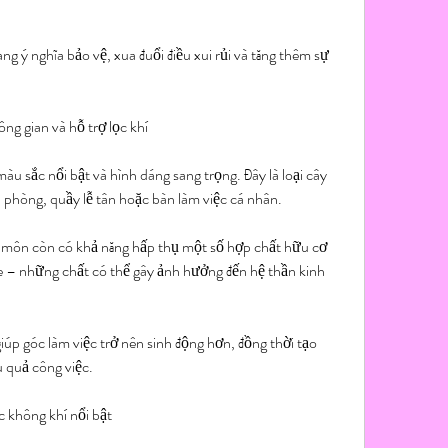
g ý nghĩa bảo vệ, xua đuổi điều xui rủi và tăng thêm sự 
g gian và hỗ trợ lọc khí
 sắc nổi bật và hình dáng sang trọng. Đây là loại cây 
 phòng, quầy lễ tân hoặc bàn làm việc cá nhân.
 môn còn có khả năng hấp thụ một số hợp chất hữu cơ 
e – những chất có thể gây ảnh hưởng đến hệ thần kinh 
p góc làm việc trở nên sinh động hơn, đồng thời tạo 
u quả công việc.
c không khí nổi bật