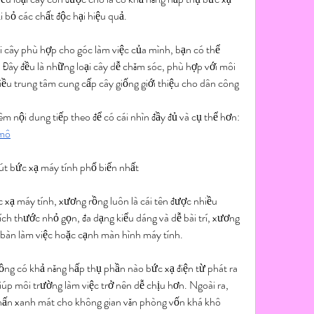
i bỏ các chất độc hại hiệu quả.
 cây phù hợp cho góc làm việc của mình, bạn có thể 
 Đây đều là những loại cây dễ chăm sóc, phù hợp với môi 
ều trung tâm cung cấp cây giống giới thiệu cho dân công 
Bạn đọc có thể tham khảo thêm nội dung tiếp theo để có cái nhìn đầy đủ và cụ thể hơn: 
 mô
út bức xạ máy tính phổ biến nhất
 xạ máy tính, xương rồng luôn là cái tên được nhiều 
ích thước nhỏ gọn, đa dạng kiểu dáng và dễ bài trí, xương 
n bàn làm việc hoặc cạnh màn hình máy tính.
ồng có khả năng hấp thụ phần nào bức xạ điện từ phát ra 
 giúp môi trường làm việc trở nên dễ chịu hơn. Ngoài ra, 
hấn xanh mát cho không gian văn phòng vốn khá khô 