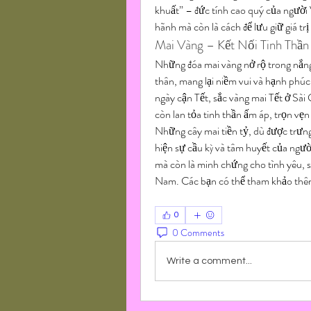
khuất” – đức tính cao quý của người 
hãnh mà còn là cách để lưu giữ giá tr
Mai Vàng – Kết Nối Tinh Thần
Những đóa mai vàng nở rộ trong nắng
thân, mang lại niềm vui và hạnh phúc
ngày cận Tết, sắc vàng mai Tết ở Sà
còn lan tỏa tinh thần ấm áp, trọn vẹ
Những cây mai tiền tỷ, dù được trưng
hiện sự cầu kỳ và tâm huyết của ngườ
mà còn là minh chứng cho tình yêu, sự
Nam. Các bạn có thể tham khảo thê
0
0 Comments
Write a comment...