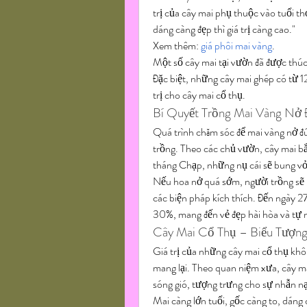
trị của cây mai phụ thuộc vào tuổi th
dáng càng đẹp thì giá trị càng cao."
Xem thêm: 
giá phôi mai vàng
.
Một số cây mai tại vườn đã được thúc
Đặc biệt, những cây mai ghép có từ 12 
trị cho cây mai cổ thụ.
Bí Quyết Trồng Mai Vàng Nở 
Quá trình chăm sóc để mai vàng nở đún
trồng. Theo các chủ vườn, cây mai bắ
tháng Chạp, những nụ cái sẽ bung vỏ l
Nếu hoa nở quá sớm, người trồng sẽ 
các biện pháp kích thích. Đến ngày 2
30%, mang đến vẻ đẹp hài hòa và tự n
Cây Mai Cổ Thụ – Biểu Tượn
Giá trị của những cây mai cổ thụ khô
mang lại. Theo quan niệm xưa, cây mai
sóng gió, tượng trưng cho sự nhẫn nạ
Mai càng lớn tuổi, gốc càng to, dáng 