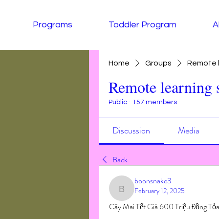
Programs
Toddler Program
A
Home
Groups
Remote l
Remote learning 
Public
·
157 members
Discussion
Media
Back
boonsnake3
February 12, 2025
boonsnake3
Cây Mai Tết Giá 600 Triệu Đồng Tỏ