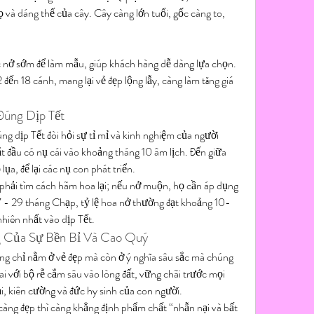
ọ và dáng thế của cây. Cây càng lớn tuổi, gốc càng to, 
 nở sớm để làm mẫu, giúp khách hàng dễ dàng lựa chọn. 
đến 18 cánh, mang lại vẻ đẹp lộng lẫy, càng làm tăng giá 
Đúng Dịp Tết
g dịp Tết đòi hỏi sự tỉ mỉ và kinh nghiệm của người 
t đầu có nụ cái vào khoảng tháng 10 âm lịch. Đến giữa 
ụa, để lại các nụ con phát triển.
phải tìm cách hãm hoa lại; nếu nở muộn, họ cần áp dụng 
7 - 29 tháng Chạp, tỷ lệ hoa nở thường đạt khoảng 10-
hiên nhất vào dịp Tết.
g Của Sự Bền Bỉ Và Cao Quý
ng chỉ nằm ở vẻ đẹp mà còn ở ý nghĩa sâu sắc mà chúng 
 với bộ rễ cắm sâu vào lòng đất, vững chãi trước mọi 
i, kiên cường và đức hy sinh của con người.
càng đẹp thì càng khẳng định phẩm chất “nhẫn nại và bất 