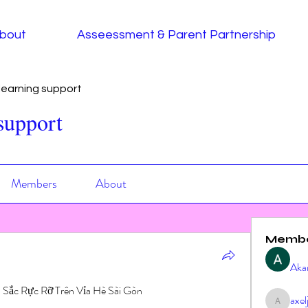
bout
Asseessment & Parent Partnership
earning support
support
Members
About
Memb
Aka
a Sắc Rực Rỡ Trên Vỉa Hè Sài Gòn
axe
axeljag