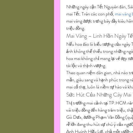
Những ngày cận Tết Nguyên đán, Sài 
mai Tết. Trên các con phố, 
mai vàng 
mai vàng được trưng bày đầy kiêu hãnh
triệu đồng.
Mai Vàng – Linh Hồn Ngày T
Nếu hoa đào là biểu tượng của ngày Tế
ảnh không thể thiếu trong những ng
hoa mai không chỉ mang lại vẻ đẹp tư
tài lộc và thịnh vượng.
Theo quan niệm dân gian, nhà nào tr
mắn, giàu sang và hạnh phúc trong năm
mai cổ thụ, luôn là niềm tự hào và kh
Sức Hút Của Những Cây Mai 
Thị trường mai cảnh tại TP.HCM năm 
vài triệu đồng đến hàng trăm triệu, th
Gò Dưa, đường Phạm Văn Đồng (quận T
rễ lớn đang thu hút sự chú ý của ngườ
Anh Huỳnh Hữu Lợi, chủ một vườn mai