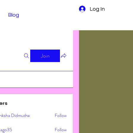
Log In
Blog
Join
ers
nksha Didmuthe
Follow
ljago35
Follow
o35