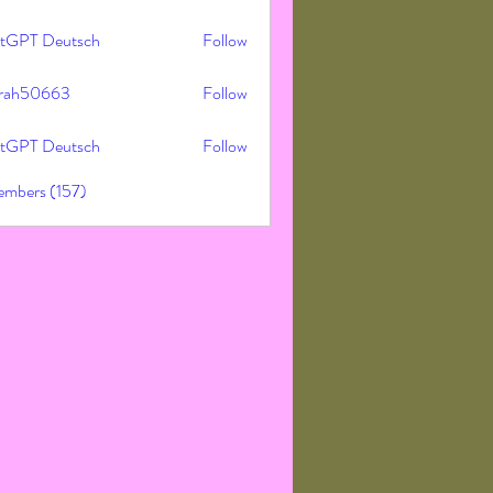
tGPT Deutsch
Follow
rah50663
Follow
50663
tGPT Deutsch
Follow
embers (157)