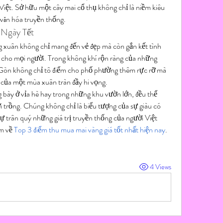
Việt. Sở hữu một cây mai cổ thụ không chỉ là niềm kiêu 
ị văn hóa truyền thống.
 Ngày Tết
 xuân không chỉ mang đến vẻ đẹp mà còn gắn kết tình 
 cho mọi người. Trong không khí rộn ràng của những 
i Gòn không chỉ tô điểm cho phố phường thêm rực rỡ mà 
n của một mùa xuân tràn đầy hi vọng.
 bày ở vỉa hè hay trong những khu vườn lớn, đều thể 
i trồng. Chúng không chỉ là biểu tượng của sự giàu có 
 trân quý những giá trị truyền thống của người Việt 
m về 
Top 3 điểm thu mua mai vàng giá tốt nhất hiện nay
.
4 Views