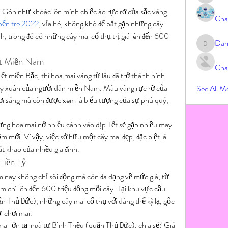
Gòn như khoác lên mình chiếc áo rực rỡ của sắc vàng 
Cha
bến tre 2022
, vỉa hè, không khó để bắt gặp những cây 
, trong đó có những cây mai cổ thụ trị giá lên đến 600 
Dar
Darrah
ết Miền Nam
Cha
t miền Bắc, thì hoa mai vàng từ lâu đã trở thành hình 
ày xuân của người dân miền Nam. Màu vàng rực rỡ của 
See All M
ơi sáng mà còn được xem là biểu tượng của sự phú quý, 
ưng hoa mai nở nhiều cánh vào dịp Tết sẽ gặp nhiều may 
 mới. Vì vậy, việc sở hữu một cây mai đẹp, đặc biệt là 
át khao của nhiều gia đình.
Tiền Tỷ
nay không chỉ sôi động mà còn đa dạng về mức giá, từ 
ậm chí lên đến 600 triệu đồng mỗi cây. Tại khu vực cầu 
hủ Đức), những cây mai cổ thụ với dáng thế kỳ lạ, gốc 
i chơi mai.
 lớn tại ngã tư Bình Triệu (quận Thủ Đức), chia sẻ:"Giá 