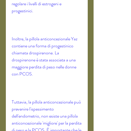
regolare i livelli di estrogeni e 
progestinici. 
Inoltre, la pillola anticoncezionale Yaz 
contiene una forma di progestinico 
chiamata drospirenone. La 
drospirenone è stata associata a una 
maggiore perdita di peso nelle donne 
con PCOS. 
Tuttavia, la pillola anticoncezionale può 
prevenire l'ispessimento 
dell'endometrio, non esiste una pillola 
anticoncezionale 'migliore' per la perdita 
di peso e la PCOS. È importante che le 