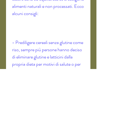
alimenti naturali e non processati. Ecco 
alcuni consigli:
- Prediligere cereali senza glutine come 
riso, sempre più persone hanno deciso 
di eliminare glutine e latticini dalla 
propria dieta per motivi di salute o per 
perdere peso. Ma è possibile dimagrire 
anche se si segue una dieta senza 
glutine e latticini?
Glutine e latticini: perché eliminarli