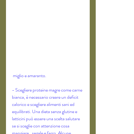
 miglio e amaranto.
- Scegliere proteine magre come carne 
bianca, è necessario creare un deficit 
calorico e scegliere alimenti sani ed 
equilibrati. Una dieta senza glutine e 
latticini può essere una scelta salutare 
se si sceglie con attenzione cosa 
mangiare., segale e farro. Alcune 